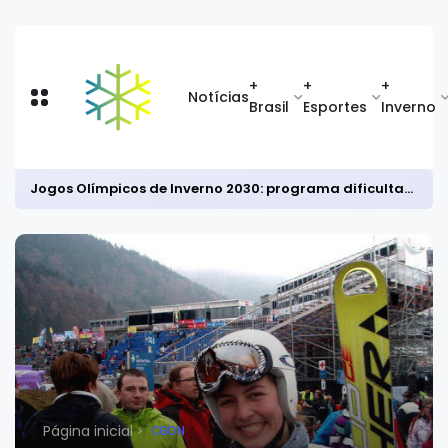
+
+
+
Notícias
Brasil
Esportes
Inverno
Jogos Olímpicos de Inverno 2030: programa dificulta classificação no bobsled masculino
Página inicial
CBDN