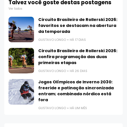
Talvez você goste destas postagens
Ver todos
Circuito Brasileiro de Rollerski 2026:
favoritos se destacam na abertura
da temporada
GUSTAVO LONGO
HÁ 17 DIAS
Circuito Brasileiro de Rollerski 2026:
confira programação das duas
primeiras etapas
GUSTAVO LONGO
HÁ 26 DIAS
Jogos Olímpicos de Inverno 2030:
freeride e patinação sincronizada
entram; combinado nórdico está
fora
GUSTAVO LONGO
HÁ UM MÊS