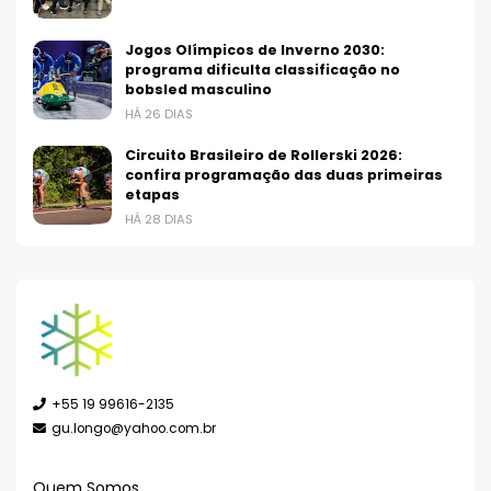
Jogos Olímpicos de Inverno 2030:
programa dificulta classificação no
bobsled masculino
HÁ 26 DIAS
Circuito Brasileiro de Rollerski 2026:
confira programação das duas primeiras
etapas
HÁ 28 DIAS
+55 19 99616-2135
gu.longo@yahoo.com.br
Quem Somos