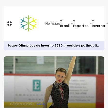
+
+
+
Notícias
Brasil
Esportes
Inverno
Jogos Olímpicos de Inverno 2030: freeride e patinação sincronizada entram; combinado nórdico está fora
Página inicial
CBDG