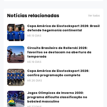
Notícias relacionadas
Ver todos
Copa América de Eisstocksport 2026: Brasil
defende hegemonia continental
HÁ 19 DIAS
Circuito Brasileiro de Rollerski 2026:
favoritos se destacam na abertura da
temporada
HÁ 19 DIAS
Copa América de Eisstocksport 2026:
confira programação completa
HÁ 26 DIAS
Jogos Olímpicos de Inverno 2030:
programa dificulta classificação no
bobsled masculino
HÁ 27 DIAS