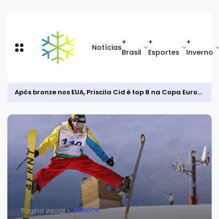
+
+
+
Notícias
Brasil
Esportes
Inverno
Após bronze nos EUA, Priscila Cid é top 8 na Copa Europeia de snowboard halfpipe
Página inicial
AMADOR