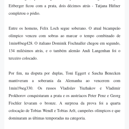
Eitberger ficou com a prata, dois décimos atrás - Tatjana Hüfner
completou o pódio.
Entre os homens, Felix Loch segue soberano. O atual bicampeão
olímpico venceu com sobras ao marcar o tempo combinado de
1min40seg428. O italiano Dominik Fischnaller chegou em segundo,
134 milésimos atrás, e o também alemão Andi Langenhan foi o
terceiro colocado.
Por fim, na disputa por duplas, Toni Eggert e Sascha Benecken
mantiveram a soberania da Alemanha ao vencerem com
1min19seg330. Os russos Vladislav Yuzhakov e Vladimir
Prokhorov conquistaram a prata e os austríacos Peter Penz e Georg
Fischler levaram o bronze. A surpresa da prova foi a quarta
colocação de Tobias Wendl e Tobias Arlt, campeões olímpicos e que
dominaram as últimas temporadas na categoria.