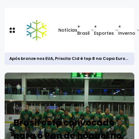
+
+
+
Notícias
Brasil
Esportes
Inverno
Após bronze nos EUA, Priscila Cid é top 8 na Copa Europeia de snowboard halfpipe
Página inicial
CBDG
Brasil está convocado
para o Pan de hóquei no