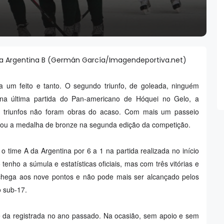
ra a Argentina B (Germán García/Imagendeportiva.net)
era um feito e tanto. O segundo triunfo, de goleada, ninguém
na última partida do Pan-americano de Hóquei no Gelo, a
os triunfos não foram obras do acaso. Com mais um passeio
istou a medalha de bronze na segunda edição da competição.
o time A da Argentina por 6 a 1 na partida realizada no início
enho a súmula e estatísticas oficiais, mas com três vitórias e
 chega aos nove pontos e não pode mais ser alcançado pelos
o sub-17.
e da registrada no ano passado. Na ocasião, sem apoio e sem