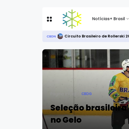
Notícias
+ Brasil
Circuito Brasileiro de Rollersk
CBDN
Página inicial
CBDG
Seleção brasileira
no Gelo