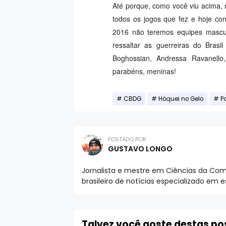
Até porque, como você viu acima,
todos os jogos que fez e hoje c
2016 não teremos equipes mascul
ressaltar as guerreiras do Brasi
Boghossian, Andressa Ravanell
parabéns, meninas!
CBDG
Hóquei no Gelo
P
POSTADO POR
GUSTAVO LONGO
Jornalista e mestre em Ciências da Comu
brasileiro de notícias especializado em 
Talvez você goste destas p