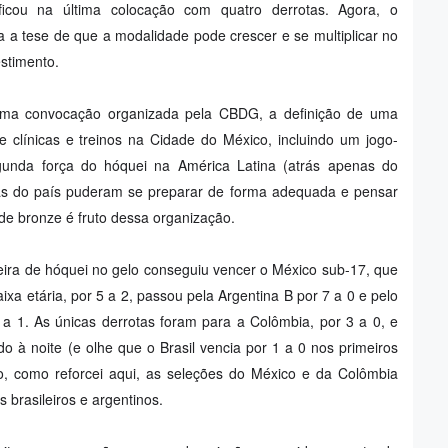
ficou na última colocação com quatro derrotas. Agora, o
a tese de que a modalidade pode crescer e se multiplicar no
estimento.
uma convocação organizada pela CBDG, a definição de uma
e clínicas e treinos na Cidade do México, incluindo um jogo-
egunda força do hóquei na América Latina (atrás apenas do
tas do país puderam se preparar de forma adequada e pensar
de bronze é fruto dessa organização.
leira de hóquei no gelo conseguiu vencer o México sub-17, que
ixa etária, por 5 a 2, passou pela Argentina B por 7 a 0 e pelo
 a 1. As únicas derrotas foram para a Colômbia, por 3 a 0, e
o à noite (e olhe que o Brasil vencia por 1 a 0 nos primeiros
to, como reforcei aqui, as seleções do México e da Colômbia
 brasileiros e argentinos.