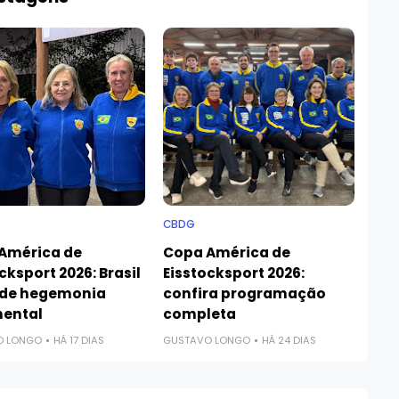
CBDG
América de
Copa América de
cksport 2026: Brasil
Eisstocksport 2026:
de hegemonia
confira programação
nental
completa
O LONGO
HÁ 17 DIAS
GUSTAVO LONGO
HÁ 24 DIAS