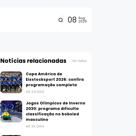
08
Aug
2026
Notícias relacionadas
Ver todos
Copa América de
Eisstocksport 2026: confira
programação completa
HÁ 24 DIAS
Jogos Olímpicos de Inverno
2030: programa dificulta
classificação no bobsled
masculino
HÁ 25 DIAS