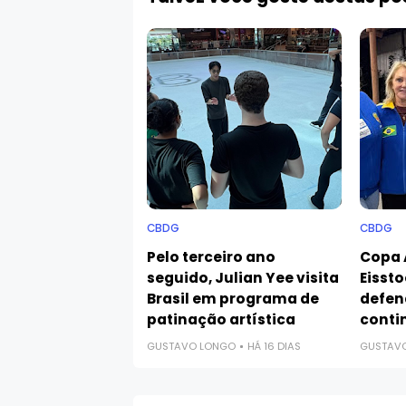
CBDG
CBDG
Pelo terceiro ano
Copa 
seguido, Julian Yee visita
Eissto
Brasil em programa de
defen
patinação artística
conti
GUSTAVO LONGO
HÁ 16 DIAS
GUSTAV