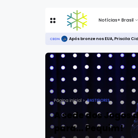
Notícias
+ Brasil
Após bronze nos EUA, Priscila C
CBDN
Página inicial
BASTIDORES
A sede dos Jogos d
para... Pequim!