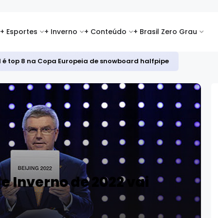
+ Esportes
+ Inverno
+ Conteúdo
+ Brasil Zero Grau
id é top 8 na Copa Europeia de snowboard halfpipe
e Inverno de 2022 vai