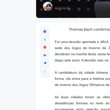
GUSTAVO LONGO
HÁ 11 ANOS
Thomas Bach confirma: 
Foi uma decisão apertada e difícil
sede dos Jogos de Inverno de 20
decidiram na manhã desta sexta-fei
daqui sete anos. A decisão saiu n
A candidatura da cidade chinesa 
forma, ela entra para a história p
de inverno dos Jogos Olímpicos d
As duas cidades foram as últi
desistências formais no meio do
inscreveram após rejeição popu