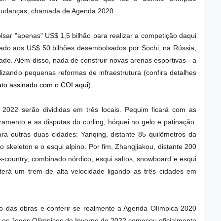
e mudanças, chamada de Agenda 2020.
ar "apenas" US$ 1,5 bilhão para realizar a competição daqui
ado aos US$ 50 bilhões desembolsados por Sochi, na Rússia,
ado. Além disso, nada de construir novas arenas esportivas - a
lizando pequenas reformas de infraestrutura (confira detalhes
ato assinado com o COI aqui
).
2022 serão divididas em três locais. Pequim ficará com as
ramento e as disputas do curling, hóquei no gelo e patinação.
ra outras duas cidades: Yanqing, distante 85 quilômetros da
 o skeleton e o esqui alpino. Por fim, Zhangjiakou, distante 200
ss-country, combinado nórdico, esqui saltos, snowboard e esqui
 terá um trem de alta velocidade ligando as três cidades em
 das obras e conferir se realmente a Agenda Olímpica 2020
s, os Jogos Olímpicos de Inverno de 2022 começou oficialmente