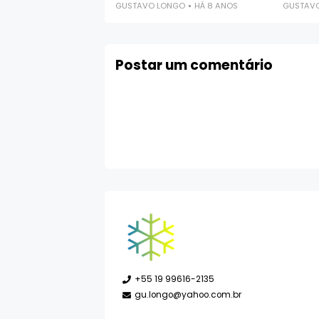
GUSTAVO LONGO
HÁ 8 ANOS
GUSTAV
Postar um comentário
+55 19 99616-2135
gu.longo@yahoo.com.br