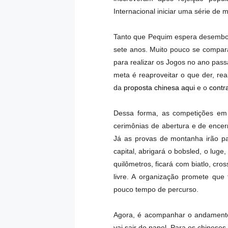
Internacional iniciar uma série d
Tanto que Pequim espera desembols
sete anos. Muito pouco se compar
para realizar os Jogos no ano pass
meta é reaproveitar o que der, rea
da
proposta chinesa aqui
e o
contr
Dessa forma, as competições em 
cerimônias de abertura e de encer
Já as provas de montanha irão pa
capital, abrigará o bobsled, o luge,
quilômetros, ficará com biatlo, cro
livre. A organização promete que
pouco tempo de percurso.
Agora, é acompanhar o andamento
vai sair do papel. Para os chinese