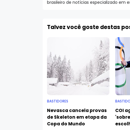
brasileiro de notícias especializado em 
Talvez você goste destas p
BASTIDORES
BASTIDO
Nevasca cancela provas
COI ag
de Skeleton em etapa da
'sobre
Copa do Mundo
escol