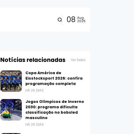
08
Aug
2026
Notícias relacionadas
Ver todos
Copa América de
Eisstocksport 2026: confira
programação completa
HÁ 25 DIAS
Jogos Olímpicos de Inverno
2030: programa dificulta
classificação no bobsled
masculino
HÁ 26 DIAS