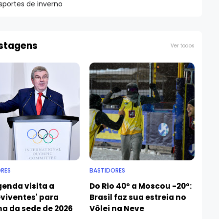
esportes de inverno
ostagens
Ver todos
RES
BASTIDORES
enda visita a
Do Rio 40º a Moscou -20º:
viventes' para
Brasil faz sua estreia no
ha da sede de 2026
Vôlei na Neve