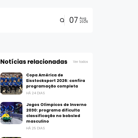
07
Aug
2026
Notícias relacionadas
Ver todos
Copa América de
Eisstocksport 2026: confira
programação completa
HÁ 24 DIAS
Jogos Olímpicos de Inverno
2030: programa dificulta
classificação no bobsled
masculino
HÁ 25 DIAS