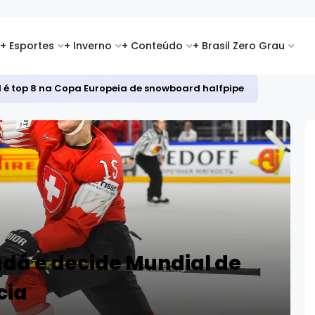
+ Esportes
+ Inverno
+ Conteúdo
+ Brasil Zero Grau
id é top 8 na Copa Europeia de snowboard halfpipe
dá e decide Mundial de
cia