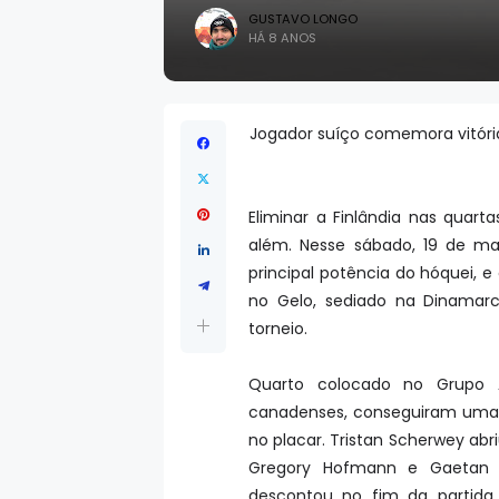
GUSTAVO LONGO
HÁ 8 ANOS
Jogador suíço comemora vitória
Eliminar a Finlândia nas quarta
além. Nesse sábado, 19 de m
principal potência do hóquei, 
no Gelo, sediado na Dinamarc
torneio.
Quarto colocado no Grupo A
canadenses, conseguiram uma 
no placar. Tristan Scherwey abr
Gregory Hofmann e Gaetan 
descontou no fim da partida,