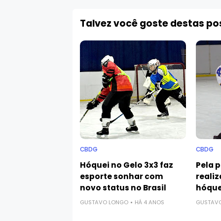
Talvez você goste destas p
CBDG
CBDG
Hóquei no Gelo 3x3 faz
Pela p
esporte sonhar com
reali
novo status no Brasil
hóque
GUSTAVO LONGO
HÁ 4 ANOS
GUSTAV