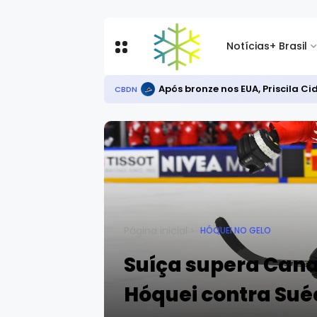
Notícias
+ Brasil
Após bronze nos EUA, Priscila C
CBDN
Página inicial
HÓQUEI NO GELO
Suíça supera Cana
Hóquei contra Sué