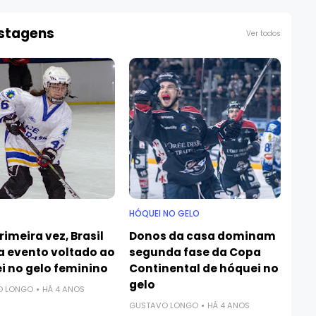
ostagens
Ver todos
HÓQUEI NO GELO
rimeira vez, Brasil
Donos da casa dominam
za evento voltado ao
segunda fase da Copa
i no gelo feminino
Continental de hóquei no
gelo
O LONGO
HÁ 4 ANOS
GUSTAVO LONGO
HÁ 4 ANOS