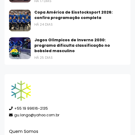
HÁ 17 DIAS
Copa América de Eisstocksport 2026:
confira programação completa
HÁ 24 DIAS
Jogos Olímpicos de Inverno 2030:
programa dificulta classificação no
bobsled masculino
HÁ 25 DIAS
+55 19 99616-2135
gu.longo@yahoo.com.br
Quem Somos