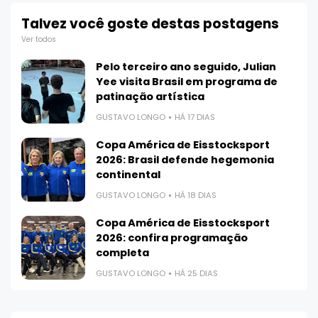
Talvez você goste destas postagens
Ver todos
Pelo terceiro ano seguido, Julian
Yee visita Brasil em programa de
patinação artística
GUSTAVO LONGO
HÁ 17 DIAS
Copa América de Eisstocksport
2026: Brasil defende hegemonia
continental
GUSTAVO LONGO
HÁ 18 DIAS
Copa América de Eisstocksport
2026: confira programação
completa
GUSTAVO LONGO
HÁ 25 DIAS