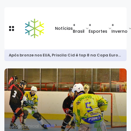
+
+
+
Notícias
Brasil
Esportes
Inverno
Após bronze nos EUA, Priscila Cid é top 8 na Copa Europeia de snowboard halfpipe
Página inicial
CBDG