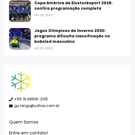
Copa América de Eisstocksport 2026:
confira programação completa
HÁ 25 DIAS
Jogos Olímpicos de Inverno 2030:
programa dificulta classificação no
bobsled masculino
HÁ 26 DIAS
+55 19 99616-2135
gu.longo@yahoo.com.br
Quem Somos
Entre em contato!