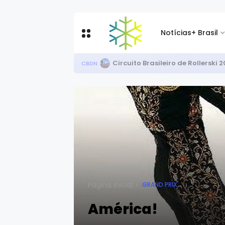
Notícias
+ Brasil
Após bronze nos EUA, Priscila C
CBDN
Página inicial
GRAND PRIX
América!