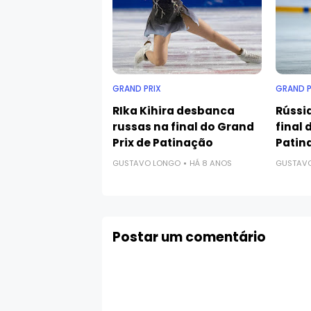
GRAND PRIX
GRAND P
RIka Kihira desbanca
Rússi
russas na final do Grand
final 
Prix de Patinação
Patin
GUSTAVO LONGO
HÁ 8 ANOS
GUSTAV
Postar um comentário