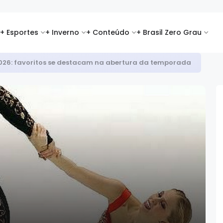
+ Esportes
+ Inverno
+ Conteúdo
+ Brasil Zero Grau
id é top 8 na Copa Europeia de snowboard halfpipe