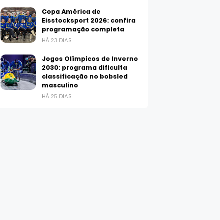
Copa América de
Eisstocksport 2026: confira
programação completa
HÁ 23 DIAS
Jogos Olímpicos de Inverno
2030: programa dificulta
classificação no bobsled
masculino
HÁ 25 DIAS