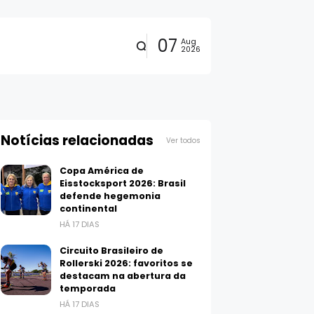
07
Aug
2026
Notícias relacionadas
Ver todos
Copa América de
Eisstocksport 2026: Brasil
defende hegemonia
continental
HÁ 17 DIAS
Circuito Brasileiro de
Rollerski 2026: favoritos se
destacam na abertura da
temporada
HÁ 17 DIAS