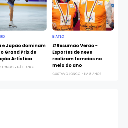
RIX
BIATLO
a e Japão dominam
#Resumão Verão -
do Grand Prix de
Esportes de neve
ação Artística
realizam torneios no
meio do ano
O LONGO
HÁ 8 ANOS
GUSTAVO LONGO
HÁ 8 ANOS