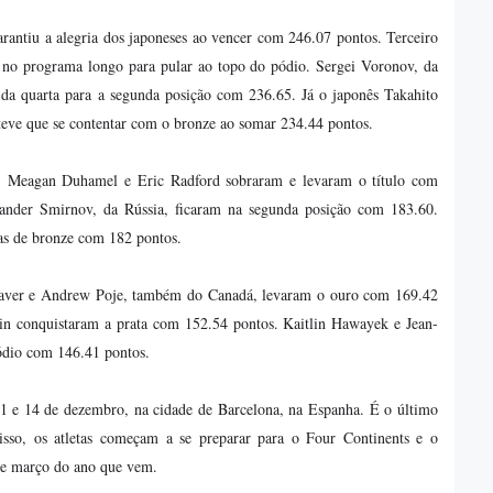
antiu a alegria dos japoneses ao vencer com 246.07 pontos. Terceiro
u no programa longo para pular ao topo do pódio. Sergei Voronov, da
da quarta para a segunda posição com 236.65. Já o japonês Takahito
 teve que se contentar com o bronze ao somar 234.44 pontos.
 Meagan Duhamel e Eric Radford sobraram e levaram o título com
ander Smirnov, da Rússia, ficaram na segunda posição com 183.60.
as de bronze com 182 pontos.
eaver e Andrew Poje, também do Canadá, levaram o ouro com 169.42
in conquistaram a prata com 152.54 pontos. Kaitlin Hawayek e Jean-
ódio com 146.41 pontos.
 11 e 14 de dezembro, na cidade de Barcelona, na Espanha. É o último
isso, os atletas começam a se preparar para o Four Continents e o
o e março do ano que vem.