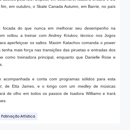
or fim, em outubro, o Skate Canada Autumn, em Barrie, no país
ais focada do que nunca em melhorar seu desempenho na
ovem voltou a treinar com Andrey Kriukov, técnico nos Jogos
ara aperfeiçoar os saltos. Maxim Katachov comanda o
power
ta tenha mais força nas transições das piruetas e entradas dos
ue como treinadora principal, enquanto que Danielle Rose e
es.
m acompanhada e conta com programas sólidos para esta
t
, de Etta James, e o longo com um
medley
de músicas
icará de olho em todos os passos de Isadora Williams e trará
ses.
Patinação Artística