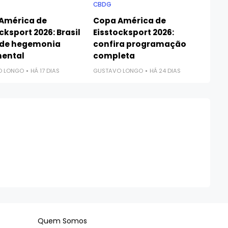
CBDG
América de
Copa América de
cksport 2026: Brasil
Eisstocksport 2026:
de hegemonia
confira programação
nental
completa
O LONGO
HÁ 17 DIAS
GUSTAVO LONGO
HÁ 24 DIAS
Quem Somos