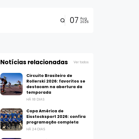
07
Aug
2026
Notícias relacionadas
Ver todos
Circuito Brasileiro de
Rollerski 2026: favoritos se
destacam na abertura da
temporada
HÁ 18 DIAS
Copa América de
Eisstocksport 2026: confira
programação completa
HÁ 24 DIAS