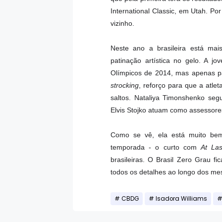
International Classic, em Utah. P
vizinho.
Neste ano a brasileira está m
patinação artística no gelo. A j
Olímpicos de 2014, mas apenas p
strocking
, reforço para que a atle
saltos. Nataliya Timonshenko seg
Elvis Stojko atuam como assessor
Como se vê, ela está muito be
temporada - o curto com
At Las
brasileiras. O Brasil Zero Grau f
todos os detalhes ao longo dos me
CBDG
Isadora Williams