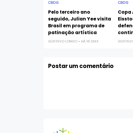
CBDG
CBDG
Pelo terceiro ano
Copa 
seguido, Julian Yee visita
Eissto
Brasil em programa de
defen
patinação artística
conti
GUSTAVO LONGO
HÁ 16 DIAS
GUSTAV
Postar um comentário