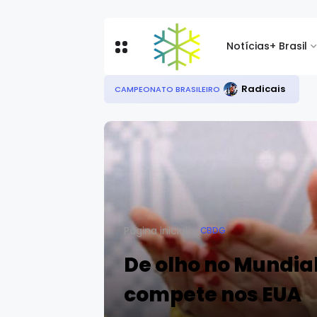
Notícias
+ Brasil
Radicais
CAMPEONATO BRASILEIRO
Página inicial
CBDG
De olho no Mundial
compete nos EUA