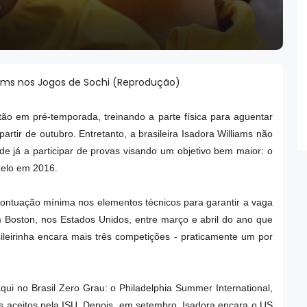
iams nos Jogos de Sochi (Reprodução)
stão em pré-temporada, treinando a parte física para aguentar
rtir de outubro. Entretanto, a brasileira Isadora Williams não
 já a participar de provas visando um objetivo bem maior: o
 Gelo em 2016.
 pontuação mínima nos elementos técnicos para garantir a vaga
 Boston, nos Estados Unidos, entre março e abril do ano que
ileirinha encara mais três competições - praticamente um por
aqui no Brasil Zero Grau: o Philadelphia Summer International,
os aceitos pela ISU. Depois, em setembro, Isadora encara o US