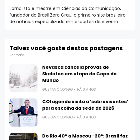
Jornalista e mestre em Ciências da Comunicação,
fundador do Brasil Zero Grau, o primeiro site brasileiro
de notícias especializado em esportes de inverno
Talvez você goste destas postagens
Ver todos
Nevasca cancela provas de
Skeleton em etapa da Copa do
Mundo
GUSTAVO LONGO
HÁ 8 ANOS
COI agenda visita a 'sobreviventes'
para escolha da sede de 2026
GUSTAVO LONGO
HÁ 8 ANOS
Do Rio 40º a Moscou -20º: Brasil faz