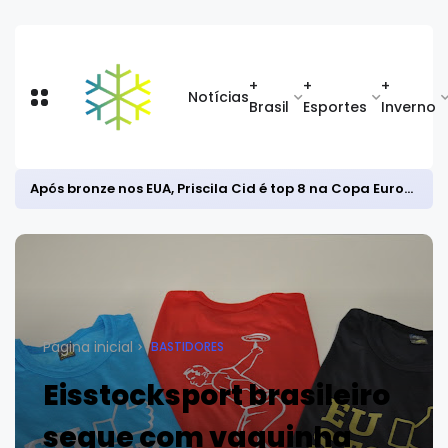
+
+
+
Notícias
Brasil
Esportes
Inverno
Após bronze nos EUA, Priscila Cid é top 8 na Copa Europeia de snowboard halfpipe
Página inicial
BASTIDORES
Eisstocksport brasileiro
segue com vaquinha