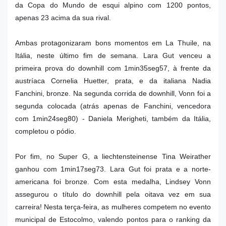
da Copa do Mundo de esqui alpino com 1200 pontos,
apenas 23 acima da sua rival.
Ambas protagonizaram bons momentos em La Thuile, na
Itália, neste último fim de semana. Lara Gut venceu a
primeira prova do downhill com 1min35seg57, à frente da
austríaca Cornelia Huetter, prata, e da italiana Nadia
Fanchini, bronze.
Na segunda corrida de downhill, Vonn foi a
segunda colocada (atrás apenas de Fanchini, vencedora
com 1min24seg80) - Daniela Merigheti, também da Itália,
completou o pódio.
Por fim, no Super G, a liechtensteinense Tina Weirather
ganhou com 1min17seg73. Lara Gut foi prata e a norte-
americana foi bronze. Com esta medalha, Lindsey Vonn
assegurou o título do downhill pela oitava vez em sua
carreira!
Nesta terça-feira, as mulheres competem no evento
municipal de Estocolmo, valendo pontos para o ranking da