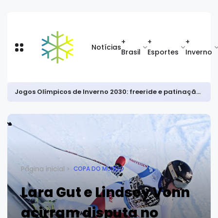
+
+
+
Notícias
Brasil
Esportes
Inverno
Jogos Olímpicos de Inverno 2030: freeride e patinação sincronizada entram; combinado nórdico está fora
Página inicial
COPA DO MUNDO
Lara Gut e Lindsey Vonn
acirram disputa no