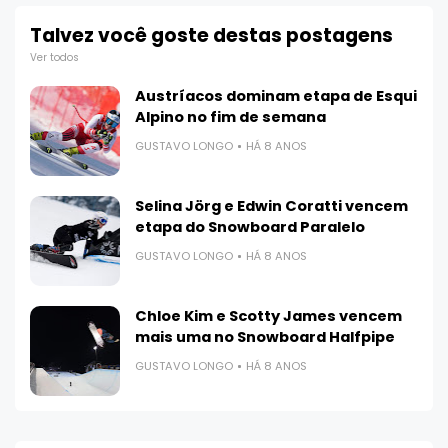
Talvez você goste destas postagens
Ver todos
Austríacos dominam etapa de Esqui
Alpino no fim de semana
GUSTAVO LONGO
HÁ 8 ANOS
Selina Jörg e Edwin Coratti vencem
etapa do Snowboard Paralelo
GUSTAVO LONGO
HÁ 8 ANOS
Chloe Kim e Scotty James vencem
mais uma no Snowboard Halfpipe
GUSTAVO LONGO
HÁ 8 ANOS