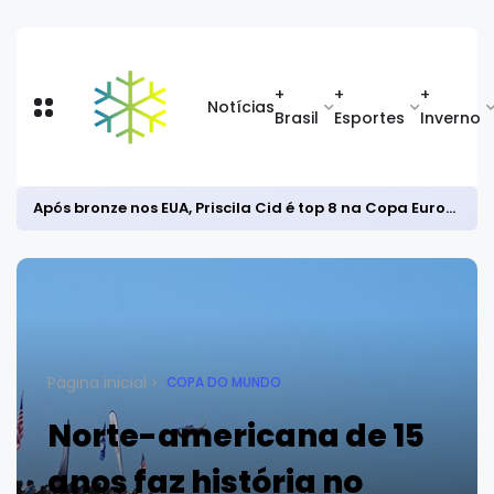
+
+
+
Notícias
Brasil
Esportes
Inverno
Após bronze nos EUA, Priscila Cid é top 8 na Copa Europeia de snowboard halfpipe
Página inicial
COPA DO MUNDO
Norte-americana de 15
anos faz história no