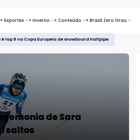
+ Esportes
+ Inverno
+ Conteúdo
+ Brasil Zero Grau
id é top 8 na Copa Europeia de snowboard halfpipe
hegemonia de Sara
i saltos