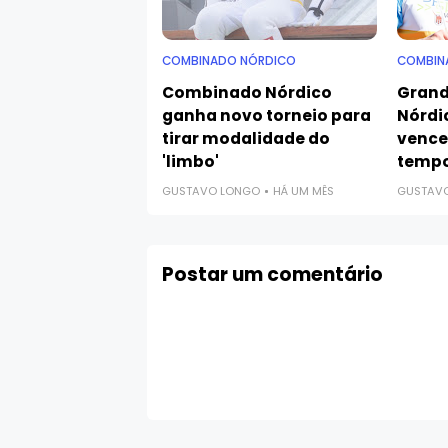
COMBINADO NÓRDICO
COMBIN
Combinado Nórdico
Grand
ganha novo torneio para
Nórdi
tirar modalidade do
vence
'limbo'
tempo
GUSTAVO LONGO
HÁ UM MÊS
GUSTAV
Postar um comentário