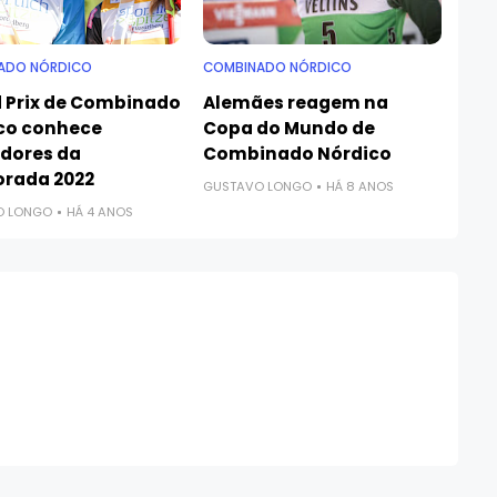
ADO NÓRDICO
COMBINADO NÓRDICO
 Prix de Combinado
Alemães reagem na
co conhece
Copa do Mundo de
dores da
Combinado Nórdico
rada 2022
GUSTAVO LONGO
HÁ 8 ANOS
O LONGO
HÁ 4 ANOS