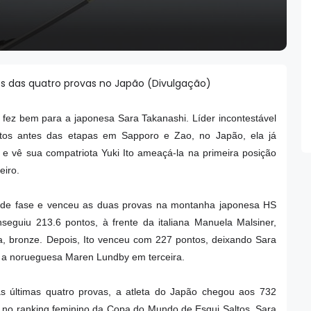
ês das quatro provas no Japão (Divulgação)
fez bem para a japonesa Sara Takanashi. Líder incontestável
os antes das etapas em Sapporo e Zao, no Japão, ela já
 e vê sua compatriota Yuki Ito ameaçá-la na primeira posição
eiro.
ande fase e venceu as duas provas na montanha japonesa HS
seguiu 213.6 pontos, à frente da italiana Manuela Malsiner,
a, bronze. Depois, Ito venceu com 227 pontos, deixando Sara
 a norueguesa Maren Lundby em terceira.
as últimas quatro provas, a atleta do Japão chegou aos 732
 no ranking feminino da Copa do Mundo de Esqui Saltos. Sara