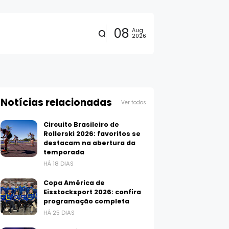
08
Aug
2026
Notícias relacionadas
Ver todos
Circuito Brasileiro de
Rollerski 2026: favoritos se
destacam na abertura da
temporada
HÁ 18 DIAS
Copa América de
Eisstocksport 2026: confira
programação completa
HÁ 25 DIAS