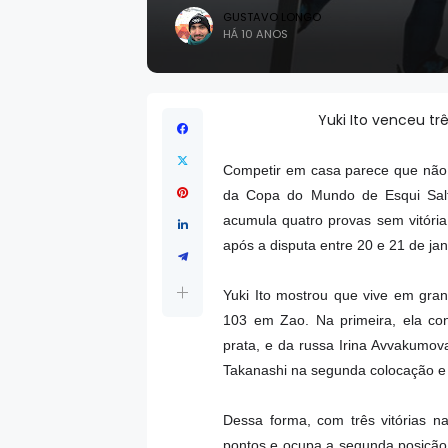
GUSTAVO LONGO
HÁ 10 ANOS
Yuki Ito venceu tr
Competir em casa parece que não 
da Copa do Mundo de Esqui Salt
acumula quatro provas sem vitória
após a disputa entre 20 e 21 de jan
Yuki Ito mostrou que vive em gr
103 em Zao. Na primeira, ela con
prata, e da russa Irina Avvakumov
Takanashi na segunda colocação e
Dessa forma, com três vitórias n
pontos e ocupa a segunda posição