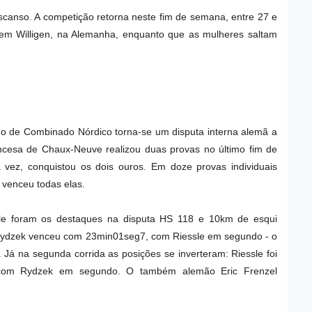
canso. A competição retorna neste fim de semana, entre 27 e
em Willigen, na Alemanha, enquanto que as mulheres saltam
o de Combinado Nórdico torna-se um disputa interna alemã a
ncesa de Chaux-Neuve realizou duas provas no último fim de
ez, conquistou os dois ouros. Em doze provas individuais
 venceu todas elas.
le foram os destaques na disputa HS 118 e 10km de esqui
, Rydzek venceu com 23min01seg7, com Riessle em segundo - o
. Já na segunda corrida as posições se inverteram: Riessle foi
com Rydzek em segundo. O também alemão Eric Frenzel