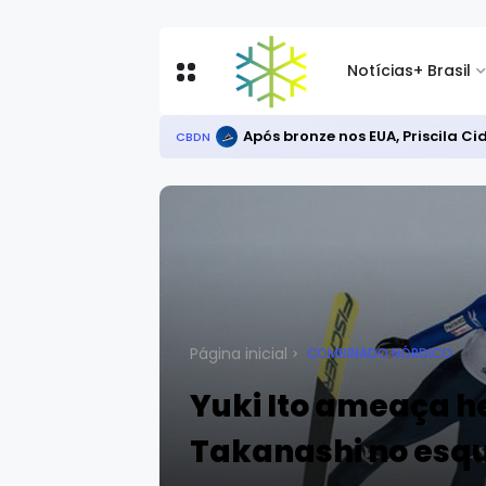
Notícias
+ Brasil
Após bronze nos EUA, Priscila C
CBDN
Página inicial
COMBINADO NÓRDICO
Yuki Ito ameaça 
Takanashi no esqu