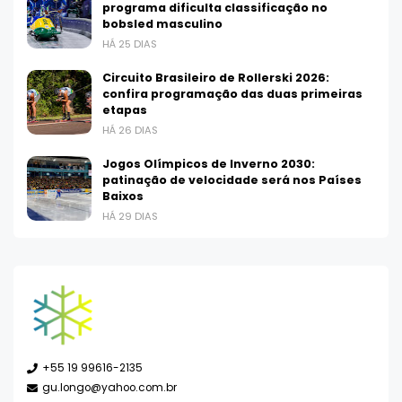
programa dificulta classificação no
bobsled masculino
HÁ 25 DIAS
Circuito Brasileiro de Rollerski 2026:
confira programação das duas primeiras
etapas
HÁ 26 DIAS
Jogos Olímpicos de Inverno 2030:
patinação de velocidade será nos Países
Baixos
HÁ 29 DIAS
+55 19 99616-2135
gu.longo@yahoo.com.br