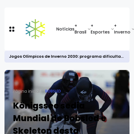
+
+
+
Notícias
Brasil
Esportes
Inverno
Jogos Olímpicos de Inverno 2030: programa dificulta classificação no bobsled masculino
Página inicial
BOBSLED
Königssee sedia
Mundial de Bobsled e
Skeleton desta