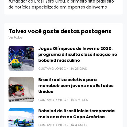
fundador do Brasil Zero Grau, o primeiro site brasileiro
de notícias especializado em esportes de inverno
Talvez você goste destas postagens
Ver todos
Jogos Olímpicos de Inverno 2030:
programa dificulta classificação no
bobsled masculino
GUSTAVO LONGO
HÁ 25 DIAS
Brasil realiza seletiva para
monobob com jovens nos Estados
Unidos
GUSTAVO LONGO
HÁ 3 MESES
Bobsled do Brasil inicia temporada
mais enxuta na Copa América
GUSTAVO LONGO
HÁ 4 ANOS