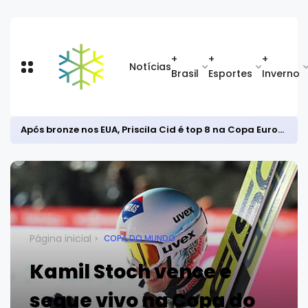
+
+
+
Notícias
Brasil
Esportes
Inverno
Após bronze nos EUA, Priscila Cid é top 8 na Copa Europeia de snowboard halfpipe
Página inicial
COPA DO MUNDO
Kamil Stoch vence e
segue vivo na Copa do