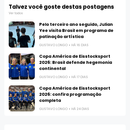
Talvez você goste destas postagens
Ver todos
Pelo terceiro ano seguido, Julian
Yee visita Brasil em programa de
patinação artística
GUSTAVO LONGO
HÁ 16 DIAS
Copa América de Eisstocksport
2026: Brasil defende hegemonia
continental
GUSTAVO LONGO
HÁ 17 DIAS
Copa América de Eisstocksport
2026: confira programação
completa
GUSTAVO LONGO
HÁ 24 DIAS