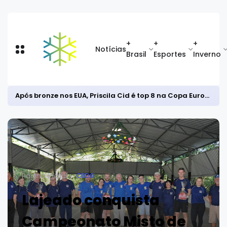
+
+
+
Notícias
Brasil
Esportes
Inverno
Após bronze nos EUA, Priscila Cid é top 8 na Copa Europeia de snowboard halfpipe
Página inicial
CBDG
Lajeado conquista
Campeonato Misto de