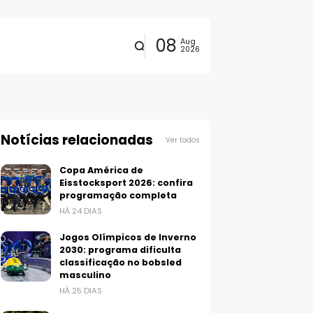
08
Aug
2026
Notícias relacionadas
Ver todos
Copa América de
Eisstocksport 2026: confira
programação completa
HÁ 24 DIAS
Jogos Olímpicos de Inverno
2030: programa dificulta
classificação no bobsled
masculino
HÁ 25 DIAS