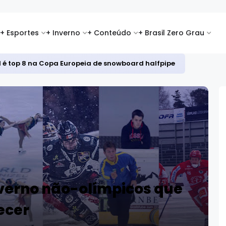
+ Esportes
+ Inverno
+ Conteúdo
+ Brasil Zero Grau
i 2026: favoritos se destacam na abertura da temporada
nverno não-olímpicos que
ecer