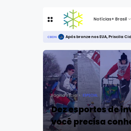
Notícias
+ Brasil
Circuito Brasileiro de Rollersk
CBDN
Página inicial
ESPECIAL
Dez esportes de i
você precisa conh