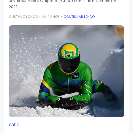
3x3 foi sucesso (Divulgação/CBDG) O mês de novembro de
2022 …
GUSTAVO LONGO
HÁ 4 ANOS
CONTINUAR LENDO
CBDG