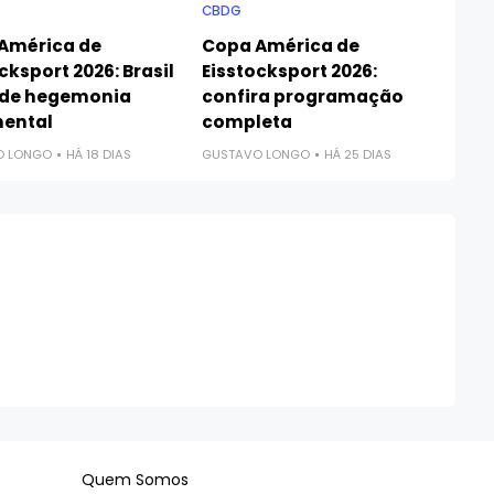
CBDG
América de
Copa América de
cksport 2026: Brasil
Eisstocksport 2026:
de hegemonia
confira programação
nental
completa
O LONGO
HÁ 18 DIAS
GUSTAVO LONGO
HÁ 25 DIAS
Quem Somos