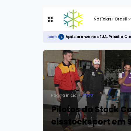
Notícias
+ Brasil
Após bronze nos EUA, Priscila C
CBDN
Página inicial
CBDG
Pilotos da Stock 
eisstocksport em S