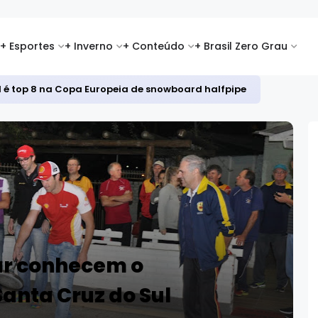
+ Esportes
+ Inverno
+ Conteúdo
+ Brasil Zero Grau
id é top 8 na Copa Europeia de snowboard halfpipe
Car conhecem o
anta Cruz do Sul