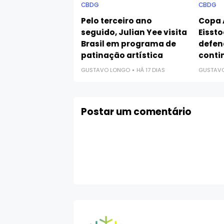
CBDG
CBDG
Pelo terceiro ano
Copa 
seguido, Julian Yee visita
Eissto
Brasil em programa de
defen
patinação artística
conti
GUSTAVO LONGO
HÁ 17 DIAS
GUSTAV
Postar um comentário