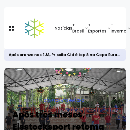
+
+
+
Notícias
Brasil
Esportes
Inverno
Após bronze nos EUA, Priscila Cid é top 8 na Copa Europeia de snowboard halfpipe
Página inicial
CAMPEONATO GAÚCHO
Após três meses,
Eisstocksport retoma