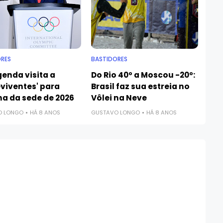
RES
BASTIDORES
enda visita a
Do Rio 40º a Moscou -20º:
viventes' para
Brasil faz sua estreia no
ha da sede de 2026
Vôlei na Neve
O LONGO
HÁ 8 ANOS
GUSTAVO LONGO
HÁ 8 ANOS