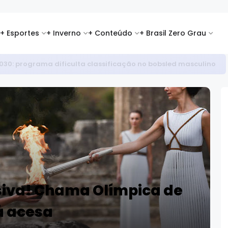
+ Esportes
+ Inverno
+ Conteúdo
+ Brasil Zero Grau
i 2026: favoritos se destacam na abertura da temporada
iva! Chama Olímpica de
á acesa