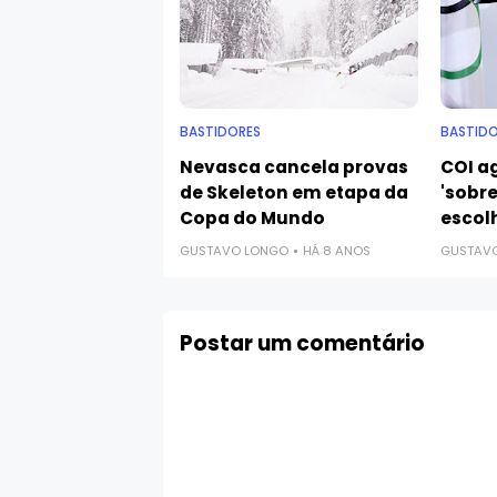
BASTIDORES
BASTIDO
Nevasca cancela provas
COI ag
de Skeleton em etapa da
'sobre
Copa do Mundo
escol
GUSTAVO LONGO
HÁ 8 ANOS
GUSTAV
Postar um comentário