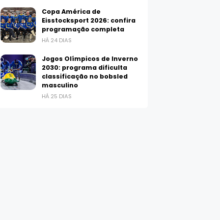
Copa América de
Eisstocksport 2026: confira
programação completa
HÁ 24 DIAS
Jogos Olímpicos de Inverno
2030: programa dificulta
classificação no bobsled
masculino
HÁ 25 DIAS