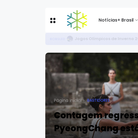
Notícias
+ Brasil
Circuito Brasileiro de Rollersk
CBDN
Página inicial
BASTIDORES
Contagem regress
PyeongChang est