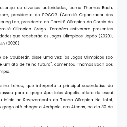
esença de diversas autoridades, como Thomas Bach,
Beom, presidente do POCOG (Comitê Organizador dos
eung Lee, presidente do Comitê Olímpico da Coreia do
omitê Olímpico Grego. Também estiveram presentes
idades que receberão os Jogos Olímpicos: Japão (2020),
UA (2028).
e de Coubertin, disse uma vez: 'os Jogos Olímpicos são
e um ato de fé no futuro", comentou Thomas Bach aos
ympia.
erina Lehou, que interpreta a principal sacerdotisa da
assou para o grego Apostolos Angelis, atleta de esqui
eu início ao Revezamento da Tocha Olímpica. No total,
o grego até chegar a Acrópole, em Atenas, no dia 30 de