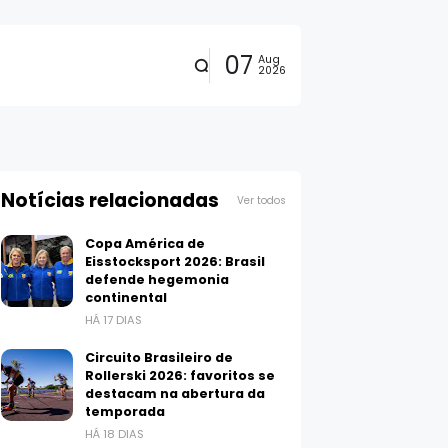
07
Aug
2026
Notícias relacionadas
Ver todos
Copa América de
Eisstocksport 2026: Brasil
defende hegemonia
continental
HÁ 17 DIAS
Circuito Brasileiro de
Rollerski 2026: favoritos se
destacam na abertura da
temporada
HÁ 18 DIAS