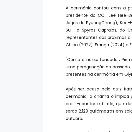
A cerimônia contou com a pr
presidente do COI, Lee Hee-
Jogos de PyeongChang), Kee-H
Sul e Spyros Capralos, do C
representantes das próximas c
China (2022), França (2024) e E
"Como o nosso fundador, Pierr
uma peregrinação ao passado 
presentes na cerimônia em Ol
Após ser acesa pela atriz Kat
cerimônia, a chama olímpica p
cross-country e biatlo, que d
serão 2.129 quilômetros em sol
outubro.