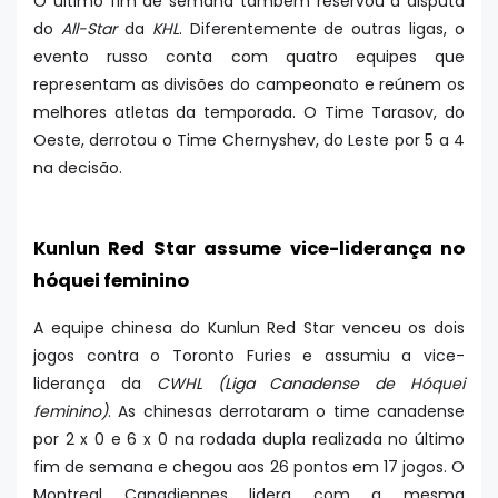
O último fim de semana também reservou a disputa
do
All-Star
da
KHL
. Diferentemente de outras ligas, o
evento russo conta com quatro equipes que
representam as divisões do campeonato e reúnem os
melhores atletas da temporada. O Time Tarasov, do
Oeste, derrotou o Time Chernyshev, do Leste por 5 a 4
na decisão.
Kunlun Red Star assume vice-liderança no
hóquei feminino
A equipe chinesa do Kunlun Red Star venceu os dois
jogos contra o Toronto Furies e assumiu a vice-
liderança da
CWHL (Liga Canadense de Hóquei
feminino)
. As chinesas derrotaram o time canadense
por 2 x 0 e 6 x 0 na rodada dupla realizada no último
fim de semana e chegou aos 26 pontos em 17 jogos. O
Montreal Canadiennes lidera com a mesma