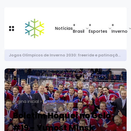
+
+
+
Notícias
Brasil
Esportes
Inverno
Circuito Brasileiro de Rollerski 2026: favoritos se destacam na abertura da temporada
Página inicial
CHAMPIONS LEAGUE
Boletim Hóquei no Gelo
#19 - Yunost Minsk