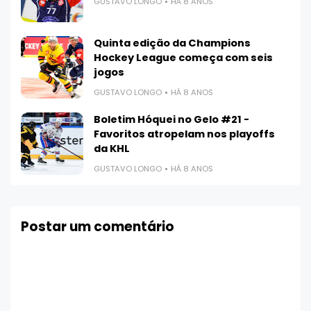
GUSTAVO LONGO
HÁ 8 ANOS
Quinta edição da Champions
Hockey League começa com seis
jogos
GUSTAVO LONGO
HÁ 8 ANOS
Boletim Hóquei no Gelo #21 -
Favoritos atropelam nos playoffs
da KHL
GUSTAVO LONGO
HÁ 8 ANOS
Postar um comentário