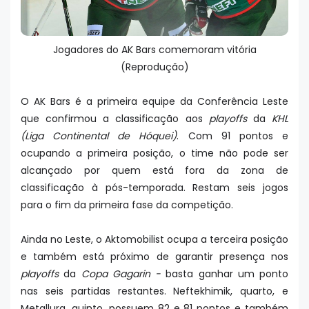
Jogadores do AK Bars comemoram vitória
(Reprodução)
O AK Bars é a primeira equipe da Conferência Leste
que confirmou a classificação aos
playoffs
da
KHL
(Liga Continental de Hóquei)
. Com 91 pontos e
ocupando a primeira posição, o time não pode ser
alcançado por quem está fora da zona de
classificação à pós-temporada. Restam seis jogos
para o fim da primeira fase da competição.
Ainda no Leste, o Aktomobilist ocupa a terceira posição
e também está próximo de garantir presença nos
playoffs
da
Copa Gagarin -
basta ganhar um ponto
nas seis partidas restantes. Neftekhimik, quarto, e
Metallurg, quinto, possuem 82 e 81 pontos e também