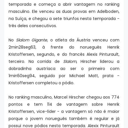
temporada e começa a abrir vantagem no ranking
masculino. Ele venceu as duas provas em Adelboden,
na Suíça, e chegou a sete triunfos nesta temporada -
três deles consecutivos.
No
Slalom Gigante,
o atleta da Áustria venceu com
2min28seg63, à frente do norueguês Henrik
Kristoffersen, segundo, e do francês Alexis Pinturault,
terceiro. Na corrida de
Slalom
, Hirscher liderou a
dobradinha austríaca ao ser o primeiro com
1min50seg94, seguido por Michael Matt, prata -
Kristoffersen completou o pódio.
No ranking masculino, Marcel Hirscher chegou aos 774
pontos e tem 114 de vantagem sobre Henrik
Kristoffersen, vice-líder - a vantagem só não é maior
porque o jovem norueguês também é regular e já
possui nove pódios nesta temporada. Alexix Pinturault