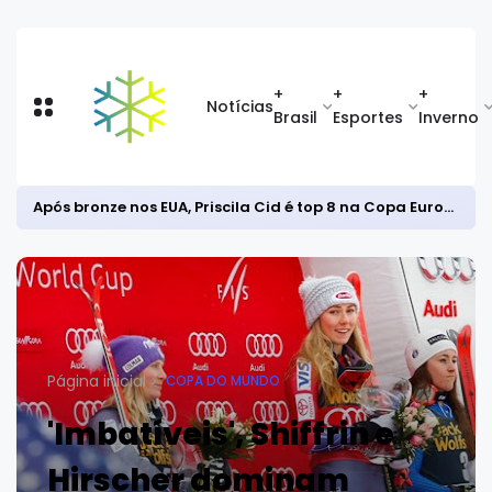
+
+
+
Notícias
Brasil
Esportes
Inverno
Após bronze nos EUA, Priscila Cid é top 8 na Copa Europeia de snowboard halfpipe
Página inicial
COPA DO MUNDO
'Imbatíveis', Shiffrin e
Hirscher dominam