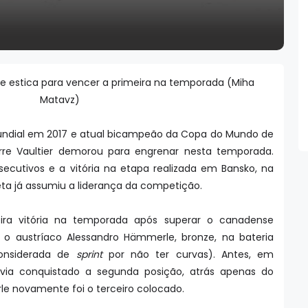
, se estica para vencer a primeira na temporada (Miha
Matavz)
ndial em 2017 e atual bicampeão da Copa do Mundo de
erre Vaultier demorou para engrenar nesta temporada.
secutivos e a vitória na etapa realizada em Bansko, na
tleta já assumiu a liderança da competição.
eira vitória na temporada após superar o canadense
e o austríaco Alessandro Hämmerle, bronze, na bateria
considerada de
sprint
por não ter curvas). Antes, em
havia conquistado a segunda posição, atrás apenas do
rle novamente foi o terceiro colocado.