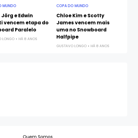
O MUNDO
COPA DO MUNDO
 Jörg e Edwin
Chloe Kim e Scotty
ti vencem etapa do
James vencem mais
oard Paralelo
uma no Snowboard
Halfpipe
O LONGO
HÁ 8 ANOS
GUSTAVO LONGO
HÁ 8 ANOS
Quem Somos