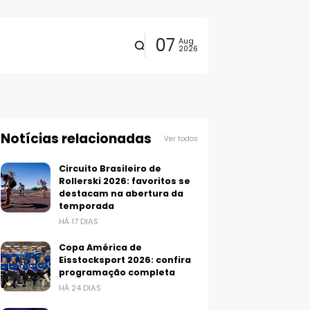
07
Aug
2026
Notícias relacionadas
Ver todos
Circuito Brasileiro de
Rollerski 2026: favoritos se
destacam na abertura da
temporada
HÁ 17 DIAS
Copa América de
Eisstocksport 2026: confira
programação completa
HÁ 24 DIAS