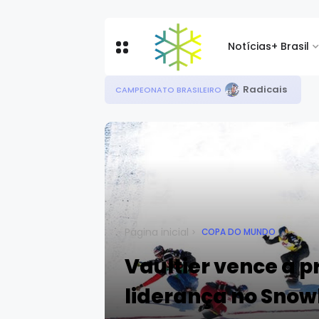
Notícias
+ Brasil
Radicais
CAMPEONATO BRASILEIRO
Página inicial
COPA DO MUNDO
Vaultier vence a 
liderança no Sno