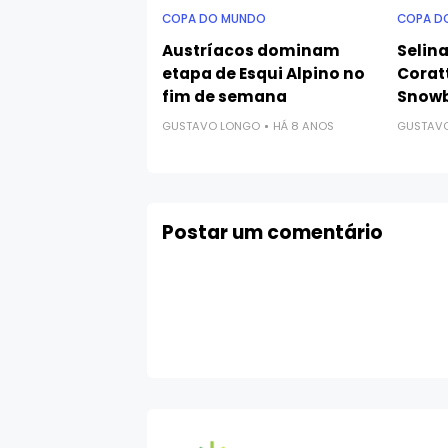
COPA DO MUNDO
COPA D
Austríacos dominam
Selina
etapa de Esqui Alpino no
Corat
fim de semana
Snowb
GUSTAVO LONGO
HÁ 8 ANOS
GUSTAV
Postar um comentário