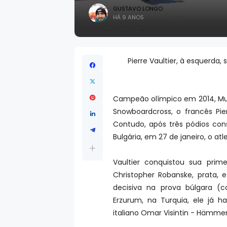
GUSTAVO LONGO
HÁ 9 ANOS
Pierre Vaultier, à esquerda
Campeão olímpico em 2014, Mu
Snowboardcross, o francês Pi
Contudo, após três pódios con
Bulgária, em 27 de janeiro, o a
Vaultier conquistou sua prim
Christopher Robanske, prata, 
decisiva na prova búlgara (
Erzurum, na Turquia, ele já 
italiano Omar Visintin - Hämme