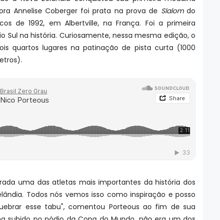
dora Annelise Coberger foi prata na prova de
Slalom
do
cos de 1992, em Albertville, na França. Foi a primeira
o Sul na história. Curiosamente, nessa mesma edição, o
is quartos lugares na patinação de pista curta (1000
etros).
erada uma das atletas mais importantes da história dos
elândia. Todos nós vemos isso como inspiração e posso
uebrar esse tabu", comentou Porteous ao fim de sua
nha subido no pódio da Copa do Mundo, não era um dos