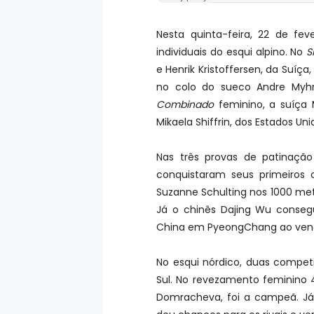
Nesta quinta-feira, 22 de fe
individuais do esqui alpino. No
S
e Henrik Kristoffersen, da Suíç
no colo do sueco Andre Myhre
Combinado
feminino, a suíça 
Mikaela Shiffrin, dos Estados U
Nas três provas de patinação 
conquistaram seus primeiros 
Suzanne Schulting nos 1000 me
Já o chinês Dajing Wu consegu
China em PyeongChang ao venc
No esqui nórdico, duas compet
Sul. No revezamento feminino 4
Domracheva, foi a campeã. Já