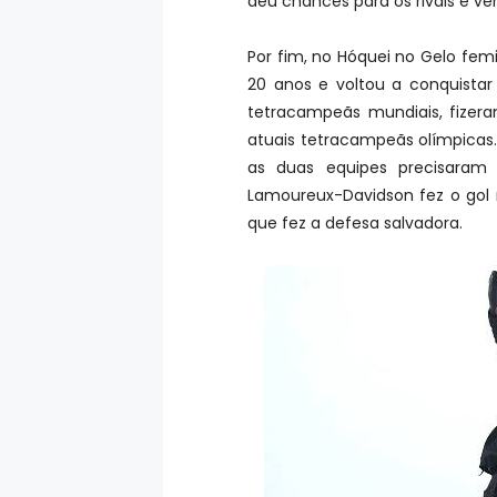
deu chances para os rivais e ve
Por fim, no Hóquei no Gelo fem
20 anos e voltou a conquistar
tetracampeãs mundiais, fizera
atuais tetracampeãs olímpicas
as duas equipes precisaram
Lamoureux-Davidson fez o gol n
que fez a defesa salvadora.