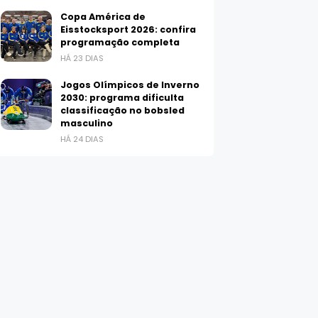
Copa América de
Eisstocksport 2026: confira
programação completa
HÁ 23 DIAS
Jogos Olímpicos de Inverno
2030: programa dificulta
classificação no bobsled
masculino
HÁ 24 DIAS