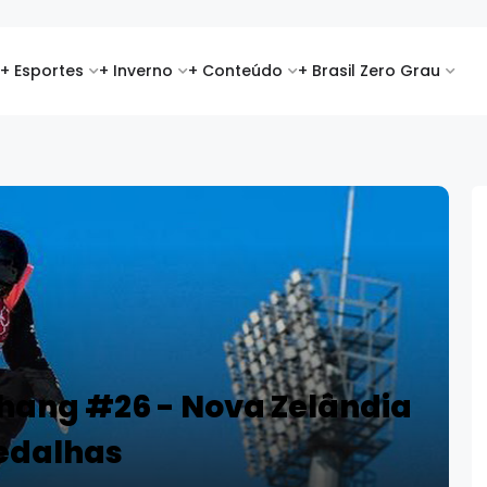
+ Esportes
+ Inverno
+ Conteúdo
+ Brasil Zero Grau
hang #26 - Nova Zelândia
edalhas