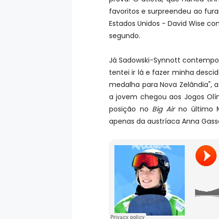
favoritos e surpreendeu ao fura
Estados Unidos - David Wise co
segundo.
Já Sadowski-Synnott contemporiz
tentei ir lá e fazer minha des
medalha para Nova Zelândia", a
a jovem chegou aos Jogos Olí
posição no
Big Air
no último M
apenas da austríaca Anna Gasse