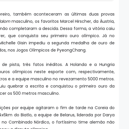
vereiro, também aconteceram as últimas duas provas
lalom
masculino, os favoritos Marcel Hirscher, da Áustria,
a, não completaram a descida. Dessa forma, a vitória caiu
r, que conquista seu primeiro ouro olímpico. Já no
Michelle Gisin impediu a segunda medalha de ouro de
nidos, nos Jogos Olímpicos de PyeongChang.
de pista, três fatos inéditos. A Holanda e a Hungria
ouros olímpicos neste esporte com, respectivamente,
tros e a equipe masculino no revezamento 5000 metros.
iu quebrar a escrita e conquistou o primeiro ouro da
er os 500 metros masculino.
ições por equipe agitaram o fim de tarde na Coreia do
x6km do Biatlo, a equipe de Belarus, liderada por Darya
 no Combinado Nórdico, o fortíssimo time alemão não