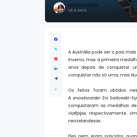
GUSTAVO LONGO
HÁ 8 ANOS
A Austrália pode ser o país mai
Inverno, mas a primeira medalha
anos depois de conquistar u
conquistar não só uma, mas d
Os feitos foram obtidos nes
A
snowboarder
Zoi Sadowski-Sy
conquistaram as medalhas de
Halfpipe
, respectivamente. Um
neozelandesas.
Eles nem eram nascidos quan