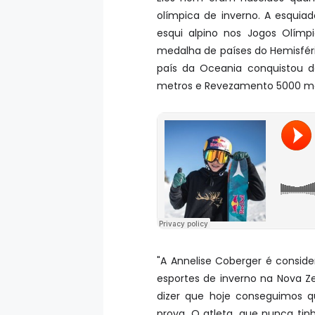
olímpica de inverno. A esquia
esqui alpino nos Jogos Olímpi
medalha de países do Hemisféri
país da Oceania conquistou do
metros e Revezamento 5000 m
"A Annelise Coberger é consid
esportes de inverno na Nova Z
dizer que hoje conseguimos q
prova. O atleta, que nunca ti