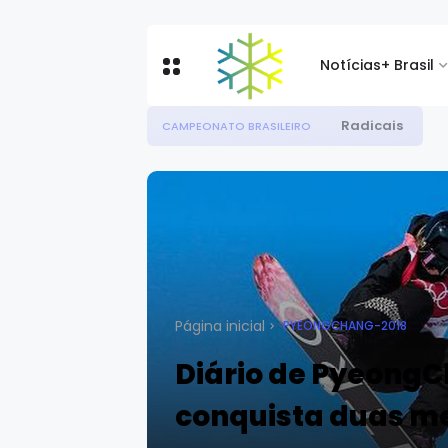
Notícias
+ Brasil
Radicais
CAMPEONATO BRASILEIRO
Página inicial
PYEONGCHANG-2018
Diário de PyeongC
conquista duas m