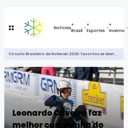
+
+
+
Notícias
Brasil
Esportes
Inverno
Circuito Brasileiro de Rollerski 2026: favoritos se destacam na abertura da temporada
Página inicial
CBDG
Leonardo Oliveira faz
melhor campanha do