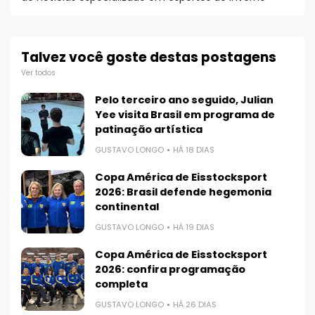
Talvez você goste destas postagens
Ver todos
Pelo terceiro ano seguido, Julian
Yee visita Brasil em programa de
patinação artística
GUSTAVO LONGO
HÁ 18 DIAS
Copa América de Eisstocksport
2026: Brasil defende hegemonia
continental
GUSTAVO LONGO
HÁ 19 DIAS
Copa América de Eisstocksport
2026: confira programação
completa
GUSTAVO LONGO
HÁ 26 DIAS