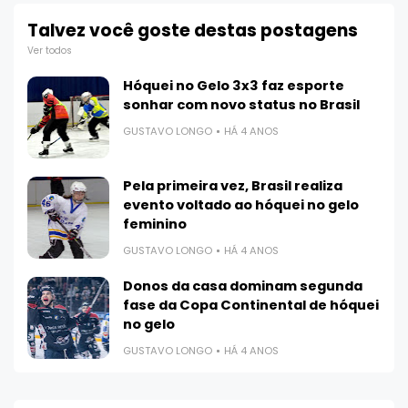
Talvez você goste destas postagens
Ver todos
Hóquei no Gelo 3x3 faz esporte
sonhar com novo status no Brasil
GUSTAVO LONGO
HÁ 4 ANOS
Pela primeira vez, Brasil realiza
evento voltado ao hóquei no gelo
feminino
GUSTAVO LONGO
HÁ 4 ANOS
Donos da casa dominam segunda
fase da Copa Continental de hóquei
no gelo
GUSTAVO LONGO
HÁ 4 ANOS