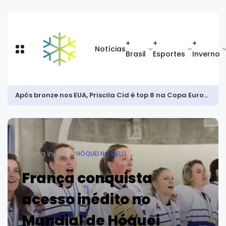
+
+
+
Notícias
Brasil
Esportes
Inverno
Após bronze nos EUA, Priscila Cid é top 8 na Copa Europeia de snowboard halfpipe
Página inicial
HÓQUEI NO GELO
França conquista
acesso inédito no
Mundial de Hóquei