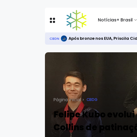
Notícias
+ Brasil
Após bronze nos EUA, Priscila C
CBDN
Página inicial
CBDG
Felipe Kubo evolui
Collins de patinaç