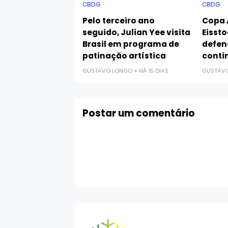
CBDG
CBDG
Pelo terceiro ano
Copa 
seguido, Julian Yee visita
Eissto
Brasil em programa de
defen
patinação artística
conti
GUSTAVO LONGO
HÁ 15 DIAS
GUSTAV
Postar um comentário