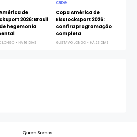
CBDG
América de
Copa América de
cksport 2026: Brasil
Eisstocksport 2026:
de hegemonia
confira programação
nental
completa
O LONGO
HÁ 16 DIAS
GUSTAVO LONGO
HÁ 23 DIAS
Quem Somos