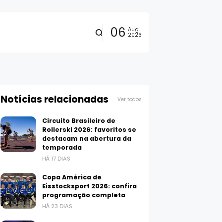
06
Aug
2026
Notícias relacionadas
Ver todos
Circuito Brasileiro de
Rollerski 2026: favoritos se
destacam na abertura da
temporada
HÁ 17 DIAS
Copa América de
Eisstocksport 2026: confira
programação completa
HÁ 23 DIAS