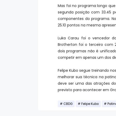
Mas foi no programa longo que
segunda posição com 33.45 po
componentes do programa. N
25.10 pontos na mesma apresen
Luka Carau foi o vencedor d
Brotherton foi o terceiro com 
dois programas não é unificada
competir em apenas um dos di
Felipe Kubo segue treinando no
melhorar sua técnica na patinaç
deve ser uma das atrações do 
previsto para acontecer em Gra
CBDG
Felipe Kubo
Patin