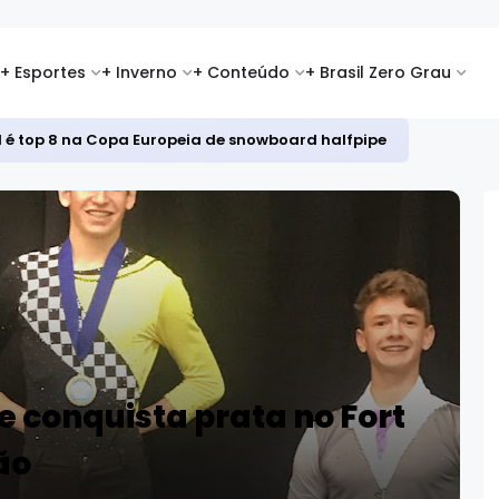
+ Esportes
+ Inverno
+ Conteúdo
+ Brasil Zero Grau
id é top 8 na Copa Europeia de snowboard halfpipe
 e conquista prata no Fort
ão