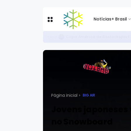
Notícias
+ Brasil
Circuito Brasileiro de Rollersk
CBDN
Página inicial
BIG AIR
Jovens japoneses 
no Snowboard