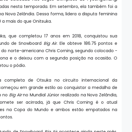
izadas nesta temporada. Em setembro, ela também foi a
a Nova Zelândia. Dessa forma, lidera a disputa feminina
 a mais do que Onitsuka.
uka, que completou 17 anos em 2018, conquistou sua
 Mundo de Snowboard
Big Air
. Ele obteve 186.75 pontos e
do norte-americano Chris Corning, segundo colocado -
drona e o deixou com a segunda posição na ocasião. O
letou o pódio.
 completa de Otsuka no circuito internacional da
á começou em grande estilo ao conquistar a medalha de
o no
Big Air
no Mundial Júnior realizado na Nova Zelândia,
mete ser acirrada, já que Chris Corning é o atual
es na Copa do Mundo e ambos estão empatados na
pontos.
 Mundo de Snowboard
Big Air
acontece ainda neste mês,