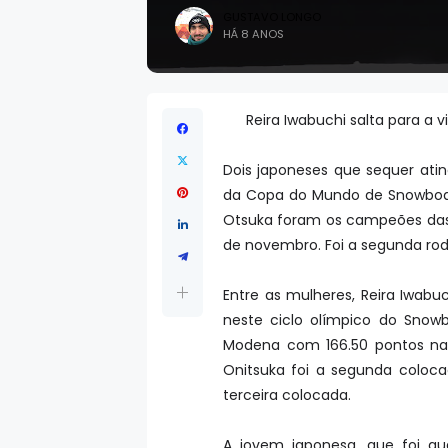
GUSTAVO LONGO
HÁ 8 ANOS
Reira Iwabuchi salta para a v
Dois japoneses que sequer at
da Copa do Mundo de Snowbo
Otsuka foram os campeões das 
de novembro. Foi a segunda rod
Entre as mulheres, Reira Iwabu
neste ciclo olímpico do Sno
Modena com 166.50 pontos na 
Onitsuka foi a segunda coloca
terceira colocada.
A jovem japonesa, que foi q