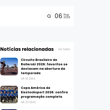
06
Aug
2026
Notícias relacionadas
Ver todos
Circuito Brasileiro de
Rollerski 2026: favoritos se
destacam na abertura da
temporada
HÁ 16 DIAS
Copa América de
Eisstocksport 2026: confira
programação completa
HÁ 23 DIAS