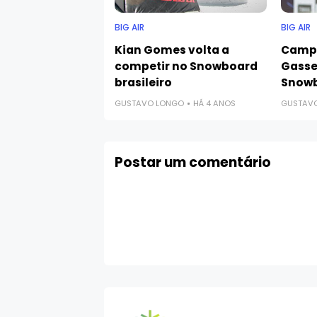
BIG AIR
BIG AIR
Kian Gomes volta a
Campe
competir no Snowboard
Gasse
brasileiro
Snowb
GUSTAVO LONGO
HÁ 4 ANOS
GUSTAV
Postar um comentário