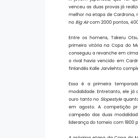
venceu as duas provas já real
melhor na etapa de Cardrona, n
no
Big Air
com 2000 pontos, 400
Entre os homens, Takeru Ots
primeira vitória na Copa do
conseguiu a revanche em cima 
o rival havia vencido em Car
finlandês Kalle Jarvilehto comp
Essa é a primeira temporada
modalidade. Entretanto, ele j
ouro tanto no
Slopestyle
quant
em agosto. A competição pro
campeão das duas modalidad
liderança do torneio com 1800 
A próxima etapa da Copa do