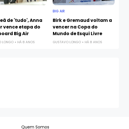
BIG AIR
ã de 'tudo', Anna
Birk e Gremaud voltam a
r vence etapa do
vencer na Copa do
oard Big Air
Mundo de Esqui Livre
O LONGO
HÁ 8 ANOS
GUSTAVO LONGO
HÁ 8 ANOS
Quem Somos