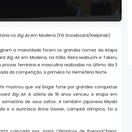
itória no
Big Air
em Modena (FIS Snowboard/Kielpinski)
ingiram a maioridade foram os grandes nomes da etapa
ard
Big Air
em Modena, na Itália. Reira Iwabuchi e Takeru
provas feminina e masculina realizadas no último dia 3
ada da competição, a primeira no Hemisfério Norte.
chi mostrou que vai brigar forte por grandes conquistas
wboard
Big Air
. A atleta de 16 anos venceu a etapa em
somatória de seus saltos. A também japonesa Miyabi
da e a austríaca Anna Gasser, campeã olímpica, foi a
uarta colocada nos Jogos Olímpicos de PyeongChang,