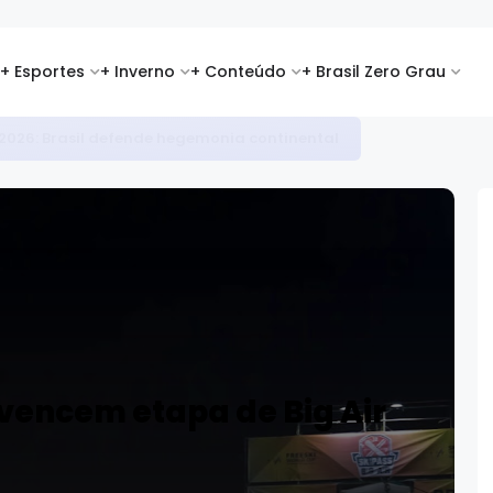
+ Esportes
+ Inverno
+ Conteúdo
+ Brasil Zero Grau
i 2026: favoritos se destacam na abertura da temporada
vencem etapa de Big Air