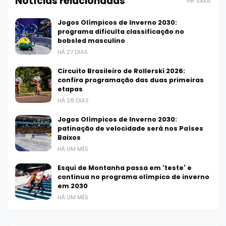
Notícias relacionadas
Ver todos
Jogos Olímpicos de Inverno 2030:
programa dificulta classificação no
bobsled masculino
HÁ 27 DIAS
Circuito Brasileiro de Rollerski 2026:
confira programação das duas primeiras
etapas
HÁ 28 DIAS
Jogos Olímpicos de Inverno 2030:
patinação de velocidade será nos Países
Baixos
HÁ UM MÊS
Esqui de Montanha passa em 'teste' e
continua no programa olímpico de inverno
em 2030
HÁ UM MÊS