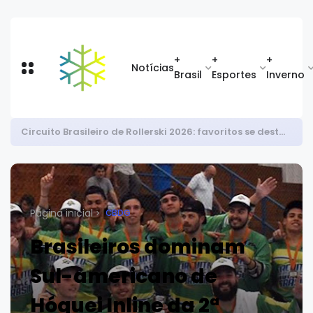
+
+
+
Notícias
Brasil
Esportes
Inverno
Após bronze nos EUA, Priscila Cid é top 8 na Copa Europeia de snowboard halfpipe
Página inicial
CBDG
Brasileiros dominam
Sul-americano de
Hóquei Inline da 2ª