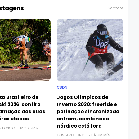
ostagens
Ver todos
CBDN
to Brasileiro de
Jogos Olímpicos de
ski 2026: confira
Inverno 2030: freeride e
amação das duas
patinação sincronizada
iras etapas
entram; combinado
nórdico está fora
O LONGO
HÁ 26 DIAS
GUSTAVO LONGO
HÁ UM MÊS