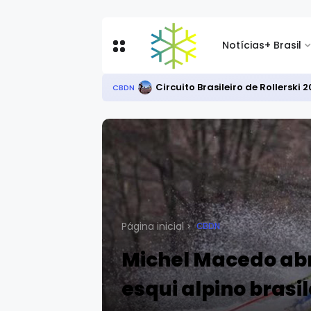
Notícias
+ Brasil
Circuito Brasileiro de Rollersk
CBDN
Página inicial
CBDN
Michel Macedo ab
esqui alpino brasil