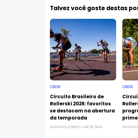
Talvez você goste destas p
CBDN
CBDN
Circuito Brasileiro de
Circui
Rollerski 2026: favoritos
Roller
se destacam na abertura
progr
da temporada
prime
GUSTAVO LONGO
HÁ 18 DIAS
GUSTAV