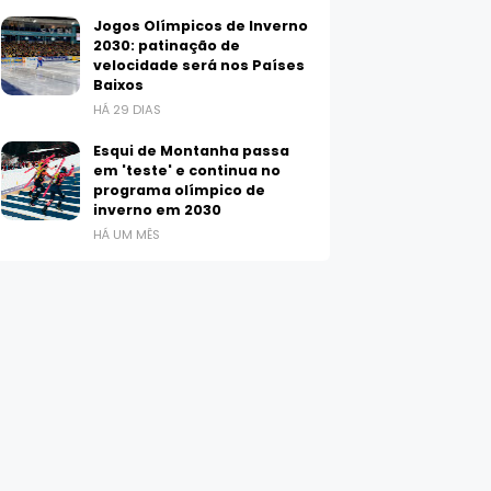
Jogos Olímpicos de Inverno
2030: patinação de
velocidade será nos Países
Baixos
HÁ 29 DIAS
Esqui de Montanha passa
em 'teste' e continua no
programa olímpico de
inverno em 2030
HÁ UM MÊS