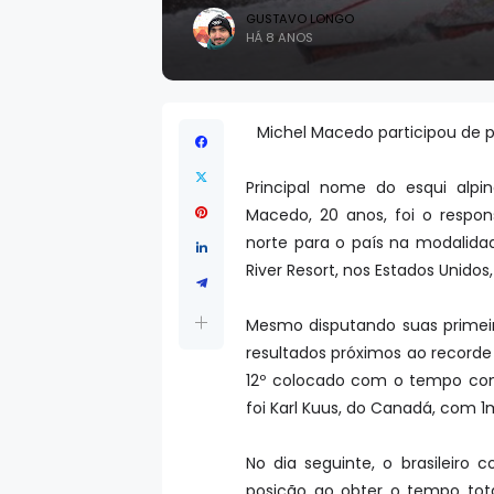
GUSTAVO LONGO
HÁ 8 ANOS
Michel Macedo participou de p
Principal nome do esqui alpi
Macedo, 20 anos, foi o respon
norte para o país na modalid
River Resort, nos Estados Unido
Mesmo disputando suas primeir
resultados próximos ao recorde n
12º colocado com o tempo com
foi Karl Kuus, do Canadá, com 1
No dia seguinte, o brasileiro
posição ao obter o tempo tota