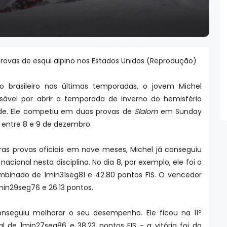
rovas de esqui alpino nos Estados Unidos (Reprodução)
no brasileiro nas últimas temporadas, o jovem Michel
sável por abrir a temporada de inverno do hemisfério
ade. Ele competiu em duas provas de
Slalom
em Sunday
s, entre 8 e 9 de dezembro.
as provas oficiais em nove meses, Michel já conseguiu
acional nesta disciplina. No dia 8, por exemplo, ele foi o
binado de 1min31seg81 e 42.80 pontos FIS. O vencedor
min29seg76 e 26.13 pontos.
 conseguiu melhorar o seu desempenho. Ele ficou na 11ª
l de 1min27seg86 e 38.23 pontos FIS - a vitória foi do