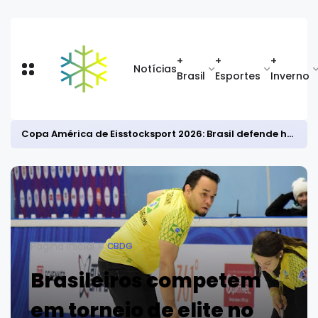
+
+
+
Notícias
Brasil
Esportes
Inverno
Copa América de Eisstocksport 2026: Brasil defende hegemonia continental
Página inicial
CBDG
Brasileiros competem
em torneio de elite no