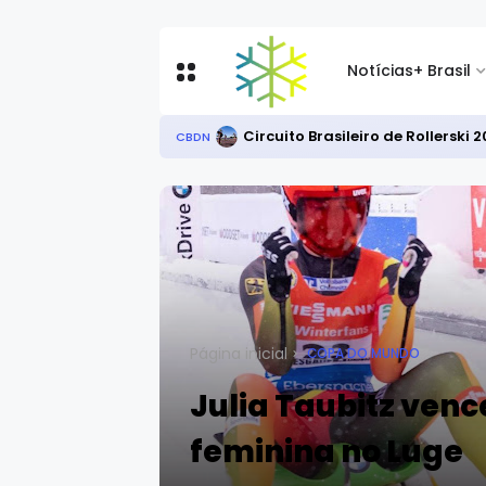
Notícias
+ Brasil
Circuito Brasileiro de Rollersk
CBDN
Página inicial
COPA DO MUNDO
Julia Taubitz venc
feminina no Luge