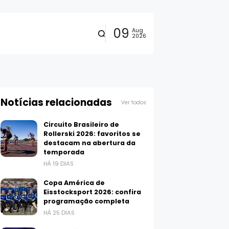
09
Aug
2026
Notícias relacionadas
Ver todos
Circuito Brasileiro de
Rollerski 2026: favoritos se
destacam na abertura da
temporada
HÁ 19 DIAS
Copa América de
Eisstocksport 2026: confira
programação completa
HÁ 25 DIAS