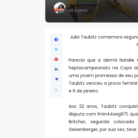
GUSTAVO LONGO
HÁ 8 ANOS
Julia Taubitz comemora segund
Parecia que a alemã Natalie G
heptacampeonato na Copa do 
uma jovem promessa de seu paí
Taubitz venceu a prova femini
e 6 de janeiro.
Aos 22 anos, Taubitz conquis
disputa com 1min44seg971, qu
Britcher, segunda colocada
Geisenberger, por sua vez, teve