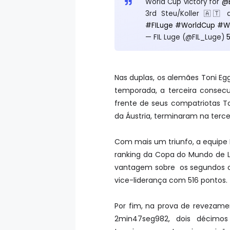
World Cup victory for
@
3rd Steu/Koller 🇦🇹
#FILuge
#WorldCup
#Wi
— FIL Luge (@FIL_Luge)
5
Nas duplas, os alemães Toni Eg
temporada, a terceira consecu
frente de seus compatriotas To
da Áustria, terminaram na terce
Com mais um triunfo, a equipe 
ranking da Copa do Mundo de L
vantagem sobre os segundos co
vice-liderança com 516 pontos.
Por fim, na prova de revezam
2min47seg982, dois décimos