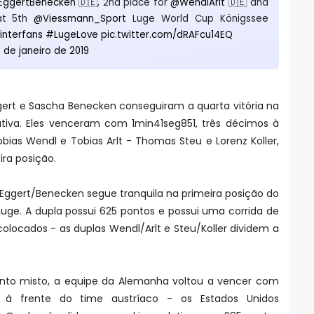
EggertBenecken
🇩🇪, 2nd place for
@WendlArlt
🇩🇪 and
 at 5th
@Viessmann_Sport
Luge World Cup Königssee
nterfans
#LugeLove
pic.twitter.com/dRAFcu14EQ
 de janeiro de 2019
gert e Sascha Benecken conseguiram a quarta vitória na
tiva. Eles venceram com 1min41seg851, três décimos à
bias Wendl e Tobias Arlt - Thomas Steu e Lorenz Koller,
ira posição.
Eggert/Benecken segue tranquila na primeira posição do
uge. A dupla possui 625 pontos e possui uma corrida de
locados - as duplas Wendl/Arlt e Steu/Koller dividem a
ento misto, a equipe da Alemanha voltou a vencer com
 à frente do time austríaco - os Estados Unidos