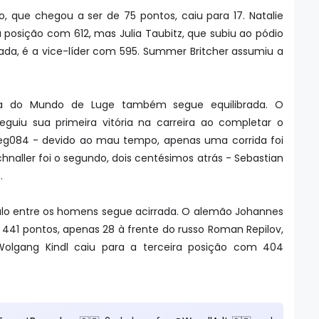
o, que chegou a ser de 75 pontos, caiu para 17. Natalie
 posição com 612, mas Julia Taubitz, que subiu ao pódio
da, é a vice-líder com 595. Summer Britcher assumiu a
a do Mundo de Luge também segue equilibrada. O
eguiu sua primeira vitória na carreira ao completar o
eg084 - devido ao mau tempo, apenas uma corrida foi
schnaller foi o segundo, dois centésimos atrás - Sebastian
o.
tulo entre os homens segue acirrada. O alemão Johannes
441 pontos, apenas 28 à frente do russo Roman Repilov,
 Wolgang Kindl caiu para a terceira posição com 404