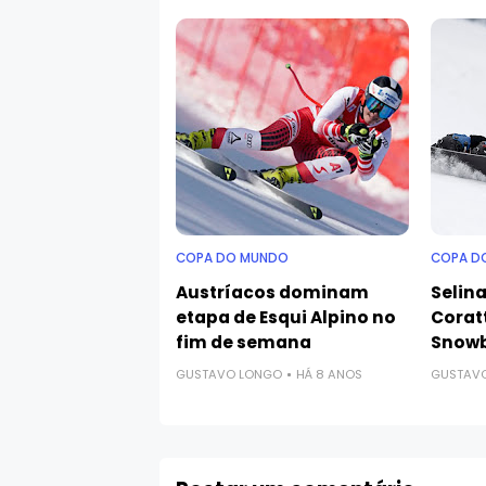
COPA DO MUNDO
COPA D
Austríacos dominam
Selina
etapa de Esqui Alpino no
Corat
fim de semana
Snowb
GUSTAVO LONGO
HÁ 8 ANOS
GUSTAV