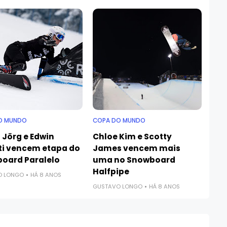
O MUNDO
COPA DO MUNDO
 Jörg e Edwin
Chloe Kim e Scotty
ti vencem etapa do
James vencem mais
oard Paralelo
uma no Snowboard
Halfpipe
O LONGO
HÁ 8 ANOS
GUSTAVO LONGO
HÁ 8 ANOS