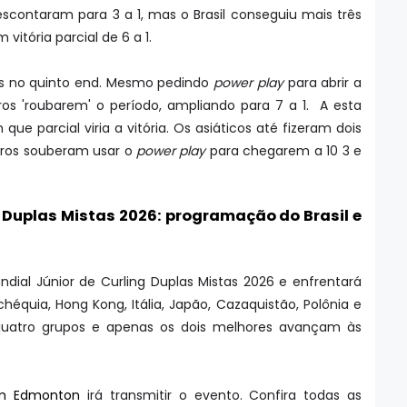
escontaram para 3 a 1, mas o Brasil conseguiu mais três
 vitória parcial de 6 a 1.
is no quinto end. Mesmo pedindo
power play
para abrir a
iros 'roubarem' o período, ampliando para 7 a 1. A esta
ue parcial viria a vitória. Os asiáticos até fizeram dois
eiros souberam usar o
power play
para chegarem a 10 3 e
g Duplas Mistas 2026: programação do Brasil e
ndial Júnior de Curling Duplas Mistas 2026 e enfrentará
chéquia, Hong Kong, Itália, Japão, Cazaquistão, Polônia e
 quatro grupos e apenas os dois melhores avançam às
um Edmonton
irá transmitir o evento. Confira todas as