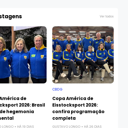
ostagens
Ver todos
CBDG
América de
Copa América de
cksport 2026: Brasil
Eisstocksport 2026:
de hegemonia
confira programação
nental
completa
O LONGO
HÁ 19 DIAS
GUSTAVO LONGO
HÁ 26 DIAS