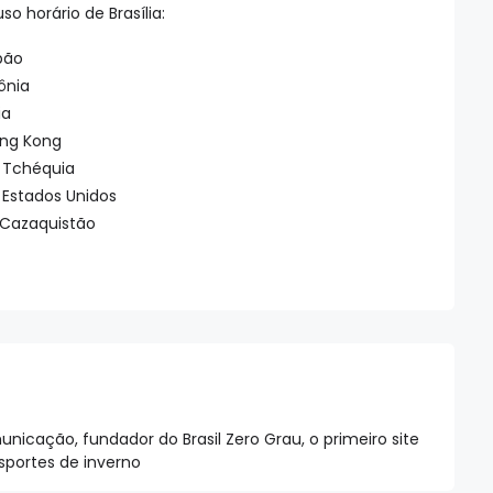
uso horário de Brasília:
apão
lônia
ia
Hong Kong
 x Tchéquia
x Estados Unidos
x Cazaquistão
nicação, fundador do Brasil Zero Grau, o primeiro site
esportes de inverno