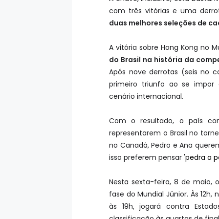
com três vitórias e uma derrot
duas melhores seleções de c
A vitória sobre Hong Kong no M
do Brasil na história da comp
Após nove derrotas (seis no
primeiro triunfo ao se impor
cenário internacional.
Com o resultado, o país con
representarem o Brasil no torn
no Canadá, Pedro e Ana quer
isso preferem pensar
'pedra a p
Nesta sexta-feira, 8 de maio, 
fase do Mundial Júnior. Às 12h, 
às 19h, jogará contra Estad
classificação às quartas de fina