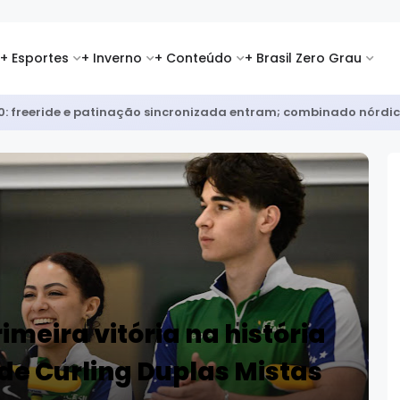
+ Esportes
+ Inverno
+ Conteúdo
+ Brasil Zero Grau
i 2026: favoritos se destacam na abertura da temporada
imeira vitória na história
de Curling Duplas Mistas