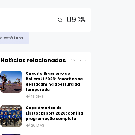
09
Aug
2026
Notícias relacionadas
Ver todos
Circuito Brasileiro de
Rollerski 2026: favoritos se
destacam na abertura da
temporada
HÁ 19 DIAS
Copa América de
Eisstocksport 2026: confira
programação completa
HÁ 26 DIAS