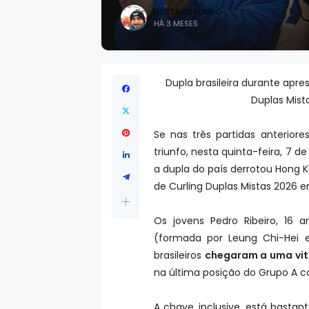
GUSTAVO LONGO
HÁ 3 MESES
Dupla brasileira durante apre
Duplas Mist
Se nas três partidas anteriore
triunfo, nesta quinta-feira, 7 d
a dupla do país derrotou Hong K
de Curling Duplas Mistas 2026
Os jovens Pedro Ribeiro, 16 
(formada por Leung Chi-Hei 
brasileiros
chegaram a uma vit
na última posição do Grupo A c
A chave, inclusive, está bastan