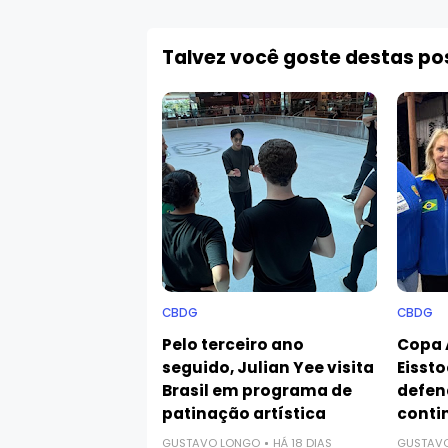
Talvez você goste destas p
CBDG
CBDG
Pelo terceiro ano
Copa 
seguido, Julian Yee visita
Eissto
Brasil em programa de
defen
patinação artística
conti
GUSTAVO LONGO
HÁ 18 DIAS
GUSTAV