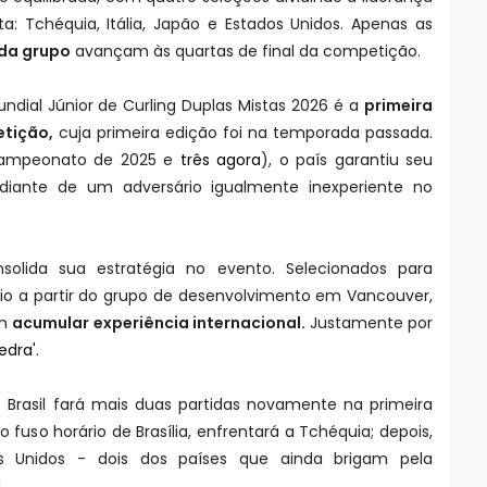
a: Tchéquia, Itália, Japão e Estados Unidos. Apenas as
ada grupo
avançam às quartas de final da competição.
undial Júnior de Curling Duplas Mistas 2026 é a
primeira
etição,
cuja primeira edição foi na temporada passada.
 campeonato de 2025 e
três agora
), o país garantiu seu
 diante de um adversário igualmente inexperiente no
solida sua estratégia no evento. Selecionados para
eio a partir do grupo de desenvolvimento em Vancouver,
em
acumular experiência internacional.
Justamente por
edra'
.
o Brasil fará mais duas partidas novamente na primeira
no fuso horário de Brasília, enfrentará a Tchéquia; depois,
os Unidos - dois dos países que ainda brigam pela
l.