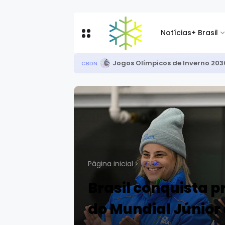
Notícias
+ Brasil
Circuito Brasileiro de Rollersk
CBDN
Página inicial
CBDG
Brasil conquista pr
do Mundial Júnior 