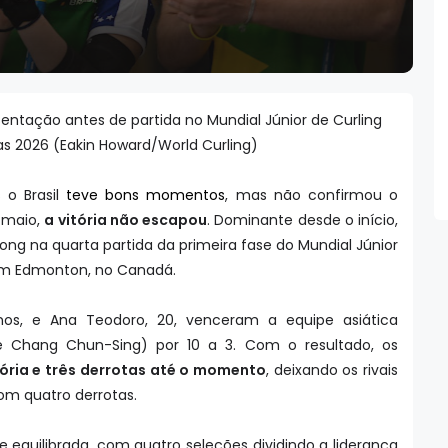
sentação antes de partida no Mundial Júnior de Curling
as 2026 (Eakin Howard/World Curling)
s o Brasil
teve bons momentos
, mas não confirmou o
e maio,
a vitória não escapou
. Dominante desde o início,
ong na quarta partida da primeira fase do Mundial Júnior
 em Edmonton, no Canadá.
anos, e Ana Teodoro, 20, venceram a equipe asiática
e Chang Chun-Sing) por 10 a 3. Com o resultado, os
ória e três derrotas até o momento
, deixando os rivais
om quatro derrotas.
te equilibrada, com quatro seleções dividindo a liderança