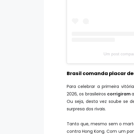
Um post compar
Brasil comanda placar desd
Para celebrar a primeira vitóri
2026, os brasileiros
corrigiram
a
Ou seja, desta vez soube se d
surpresa dos rivais.
Tanto que, mesmo sem o marte
contra Hong Kong. Com um pont