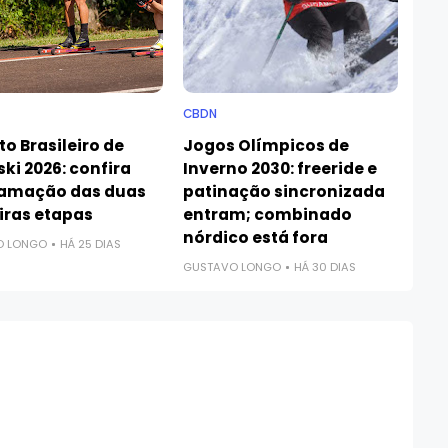
CBDN
to Brasileiro de
Jogos Olímpicos de
ski 2026: confira
Inverno 2030: freeride e
amação das duas
patinação sincronizada
iras etapas
entram; combinado
nórdico está fora
O LONGO
HÁ 25 DIAS
GUSTAVO LONGO
HÁ 30 DIAS