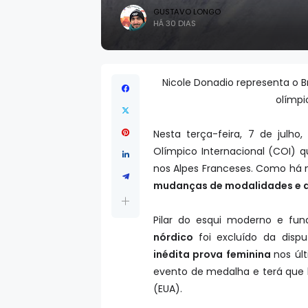
GUSTAVO LONGO
HÁ 30 DIAS
Nicole Donadio representa o B
olímpi
Nesta terça-feira, 7 de julh
Olímpico Internacional (COI) q
nos Alpes Franceses. Como há m
mudanças de modalidades e di
Pilar do esqui moderno e fun
nórdico
foi excluído da di
inédita prova feminina
nos úl
evento de medalha e terá que l
(EUA).