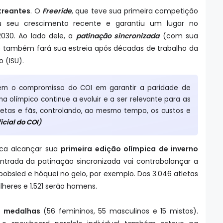
treantes
. O
Freeride
, que teve sua primeira competição
ou seu crescimento recente e garantiu um lugar no
030. Ao lado dele, a
patinação sincronizada
(com sua
) também fará sua estreia após décadas de trabalho da
o (ISU).
em o compromisso do COI em garantir a paridade de
 olímpico continue a evoluir e a ser relevante para as
letas e fãs, controlando, ao mesmo tempo, os custos e
icial do COI
)
ca alcançar sua
primeira edição olímpica de inverno
entrada da patinação sincronizada vai contrabalançar a
bsled e hóquei no gelo, por exemplo. Dos 3.046 atletas
lheres e 1.521 serão homens.
de medalhas
(56 femininos, 55 masculinos e 15 mistos).