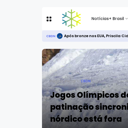
Notícias
+ Brasil
Após bronze nos EUA, Priscila C
CBDN
Página inicial
CBDN
Jogos Olímpicos de
patinação sincro
nórdico está fora