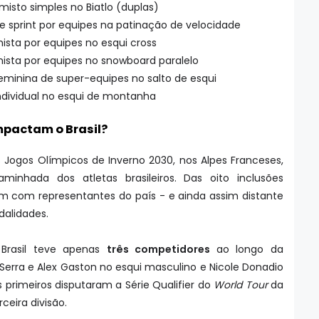
isto simples no Biatlo (duplas)
 sprint por equipes na patinação de velocidade
sta por equipes no esqui cross
ista por equipes no snowboard paralelo
eminina de super-equipes no salto de esqui
ndividual no esqui de montanha
pactam o Brasil?
ogos Olímpicos de Inverno 2030, nos Alpes Franceses,
inhada dos atletas brasileiros. Das oito inclusões
 com representantes do país - e ainda assim distante
dalidades.
Brasil teve apenas
três competidores
ao longo da
erra e Alex Gaston no esqui masculino e Nicole Donadio
s primeiros disputaram a Série Qualifier do
World Tour
da
ceira divisão.