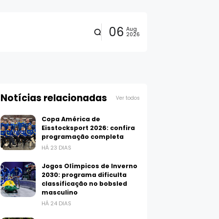
06
Aug
2026
Notícias relacionadas
Ver todos
Copa América de
Eisstocksport 2026: confira
programação completa
HÁ 23 DIAS
Jogos Olímpicos de Inverno
2030: programa dificulta
classificação no bobsled
masculino
HÁ 24 DIAS