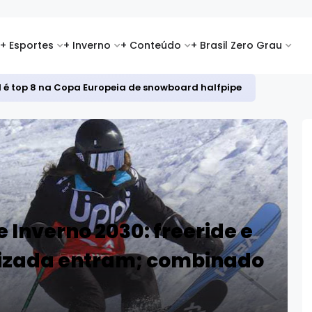
+ Esportes
+ Inverno
+ Conteúdo
+ Brasil Zero Grau
id é top 8 na Copa Europeia de snowboard halfpipe
 Inverno 2030: freeride e
nizada entram; combinado