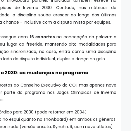
o snowboard paralelo individual também esteve na
mpicos de Inverno 2030. Contudo, nas métricas de
idade, a disciplina soube crescer ao longo dos últimos
 chance - inclusive com a disputa mista por equipes.
prossegue com
16 esportes
na concepção da palavra: a
eu lugar ao freeride, mantendo oito modalidades para
nação sincronizada, no caso, entra como uma disciplina
o lado da disputa individual, duplas e dança no gelo.
rno 2030: as mudanças no programa
postas ao Conselho Executivo do COI, mas apenas nove
r parte do programa nos Jogos Olímpicos de Inverno
s:
rdico para 2030 (pode retornar em 2034)
nto no esqui quanto no snowboard) em ambos os gêneros
cronizada (versão enxuta, Synchro9, com nove atletas)