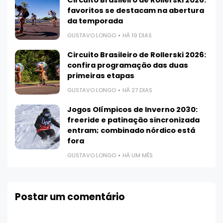
Circuito Brasileiro de Rollerski 2026:
favoritos se destacam na abertura
da temporada
GUSTAVO LONGO
HÁ 19 DIAS
Circuito Brasileiro de Rollerski 2026:
confira programação das duas
primeiras etapas
GUSTAVO LONGO
HÁ 27 DIAS
Jogos Olímpicos de Inverno 2030:
freeride e patinação sincronizada
entram; combinado nórdico está
fora
GUSTAVO LONGO
HÁ UM MÊS
Postar um comentário