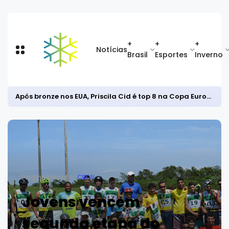
+
+
+
Notícias
Brasil
Esportes
Inverno
Após bronze nos EUA, Priscila Cid é top 8 na Copa Europeia de snowboard halfpipe
Página inicial
CBDN
Jovens vencem
segunda etapa do