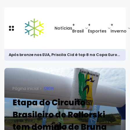
+
+
+
Notícias
Brasil
Esportes
Inverno
Após bronze nos EUA, Priscila Cid é top 8 na Copa Europeia de snowboard halfpipe
Página inicial
CBDN
Etapa do Circuito
Brasileiro de Rollerski
tem domínio de Bruna