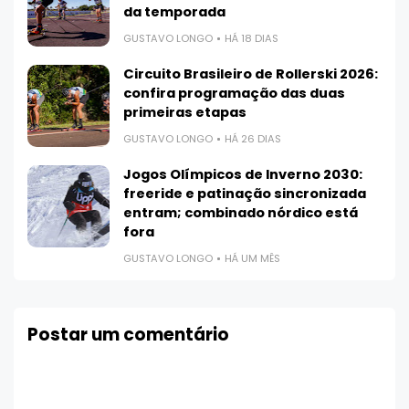
da temporada
GUSTAVO LONGO
HÁ 18 DIAS
Circuito Brasileiro de Rollerski 2026:
confira programação das duas
primeiras etapas
GUSTAVO LONGO
HÁ 26 DIAS
Jogos Olímpicos de Inverno 2030:
freeride e patinação sincronizada
entram; combinado nórdico está
fora
GUSTAVO LONGO
HÁ UM MÊS
Postar um comentário