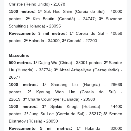
Christie (Reino Unido) - 21678
1500 metros:
1ª
Suk Hee Shim (Coreia do Sul) - 40000
pontos;
2ª
Kim Boutin
(Canadá) - 24747;
3ª
Suzanne
Schulting
(Holanda) - 23095
Revezamento 3 mil metros:
1ª
Coreia do Sul
- 40859
pontos;
2ª
Holanda - 34000
;
3ª
Canadá - 27200
Masculino
500 metros: 1º
Dajing Wu (China) - 38001 pontos;
2º
Sandor
Liu (Hungria) - 33774;
3º
Abzal Azhgaliyev (Cazaquistão) -
26577
1000 metros:
1º
Shaoang Liu (Hungria) - 28669
pontos;
2º
Kyoung Won Lim (Coreia do Sul) -
22619;
3º
Charle Cournoyer (Canadá) - 20588
1500 metros:
1º
Sjinkie Knegt (Holanda) - 44400
pontos;
2º
Jung Su Lee (Coreia do Sul) - 35217;
3º
Semen
Elistratov (Rússia) - 28059
Revezamento 5 mil metros:
1º
Holanda - 32000