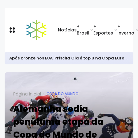
+
+
+
Notícias
Brasil
Esportes
Inverno
Após bronze nos EUA, Priscila Cid é top 8 na Copa Europeia de snowboard halfpipe
Página inicial
COPA DO MUNDO
Alemanha sedia
penúltima etapa da
Copa do Mundo de