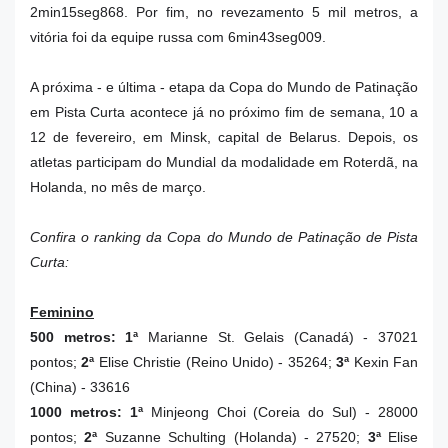
2min15seg868. Por fim, no revezamento 5 mil metros, a
vitória foi da equipe russa com 6min43seg009.
A próxima - e última - etapa da Copa do Mundo de Patinação
em Pista Curta acontece já no próximo fim de semana, 10 a
12 de fevereiro, em Minsk, capital de Belarus. Depois, os
atletas participam do Mundial da modalidade em Roterdã, na
Holanda, no mês de março.
Confira o ranking da Copa do Mundo de Patinação de Pista
Curta:
Feminino
500 metros: 1ª
Marianne St. Gelais (Canadá) - 37021
pontos;
2ª
Elise Christie (Reino Unido) - 35264;
3ª
Kexin Fan
(China) - 33616
1000 metros:
1ª
Minjeong Choi (Coreia do Sul) - 28000
pontos;
2ª
Suzanne Schulting
(Holanda) - 27520;
3ª
Elise