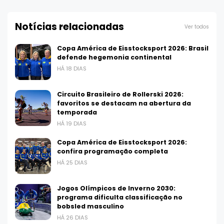
Notícias relacionadas
Ver todos
Copa América de Eisstocksport 2026: Brasil
defende hegemonia continental
HÁ 18 DIAS
Circuito Brasileiro de Rollerski 2026:
favoritos se destacam na abertura da
temporada
HÁ 19 DIAS
Copa América de Eisstocksport 2026:
confira programação completa
HÁ 25 DIAS
Jogos Olímpicos de Inverno 2030:
programa dificulta classificação no
bobsled masculino
HÁ 26 DIAS