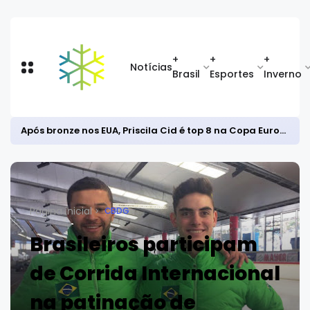
+
+
+
Notícias
Brasil
Esportes
Inverno
Após bronze nos EUA, Priscila Cid é top 8 na Copa Europeia de snowboard halfpipe
Página inicial
CBDG
Brasileiros participam
de Corrida Internacional
na patinação de