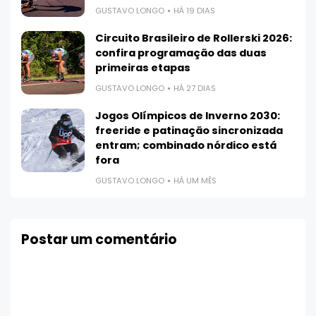
GUSTAVO LONGO
HÁ 19 DIAS
Circuito Brasileiro de Rollerski 2026:
confira programação das duas
primeiras etapas
GUSTAVO LONGO
HÁ 27 DIAS
Jogos Olímpicos de Inverno 2030:
freeride e patinação sincronizada
entram; combinado nórdico está
fora
GUSTAVO LONGO
HÁ UM MÊS
Postar um comentário