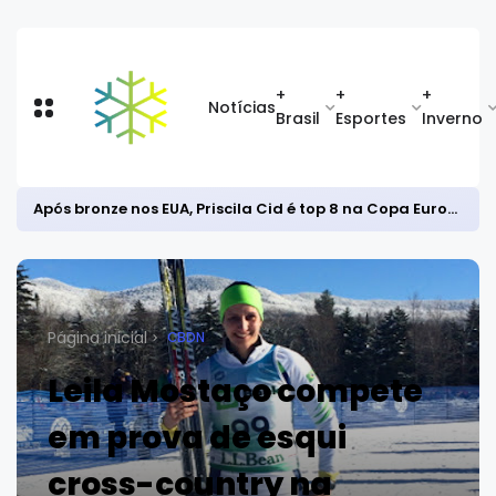
+
+
+
Notícias
Brasil
Esportes
Inverno
Após bronze nos EUA, Priscila Cid é top 8 na Copa Europeia de snowboard halfpipe
Página inicial
CBDN
Leila Mostaço compete
em prova de esqui
cross-country na