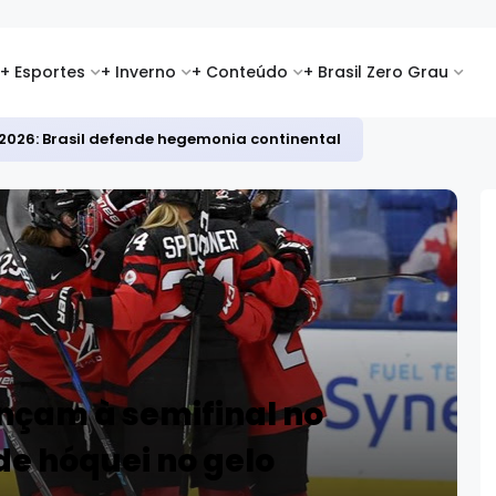
+ Esportes
+ Inverno
+ Conteúdo
+ Brasil Zero Grau
2026: Brasil defende hegemonia continental
nçam à semifinal no
de hóquei no gelo