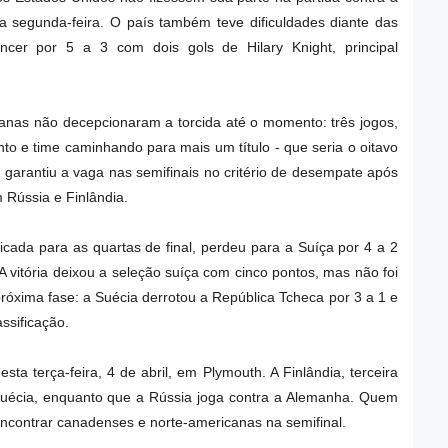
ta segunda-feira. O país também teve dificuldades diante das
cer por 5 a 3 com dois gols de Hilary Knight, principal
anas não decepcionaram a torcida até o momento: três jogos,
nto e time caminhando para mais um título - que seria o oitavo
 garantiu a vaga nas semifinais no critério de desempate após
Rússia e Finlândia.
icada para as quartas de final, perdeu para a Suíça por 4 a 2
A vitória deixou a seleção suíça com cinco pontos, mas não foi
próxima fase: a Suécia derrotou a República Tcheca por 3 a 1 e
assificação.
sta terça-feira, 4 de abril, em Plymouth. A Finlândia, terceira
Suécia, enquanto que a Rússia joga contra a Alemanha. Quem
encontrar canadenses e norte-americanas na semifinal.