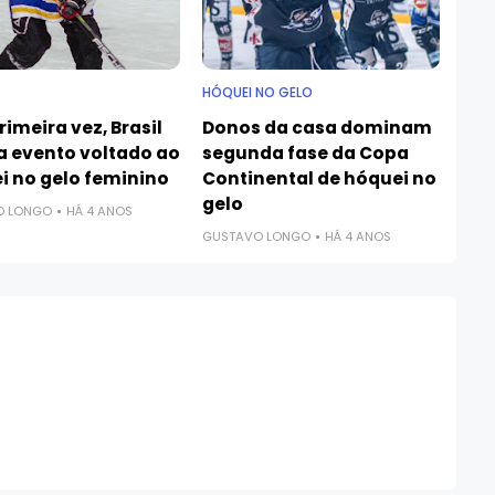
HÓQUEI NO GELO
rimeira vez, Brasil
Donos da casa dominam
za evento voltado ao
segunda fase da Copa
i no gelo feminino
Continental de hóquei no
gelo
O LONGO
HÁ 4 ANOS
GUSTAVO LONGO
HÁ 4 ANOS