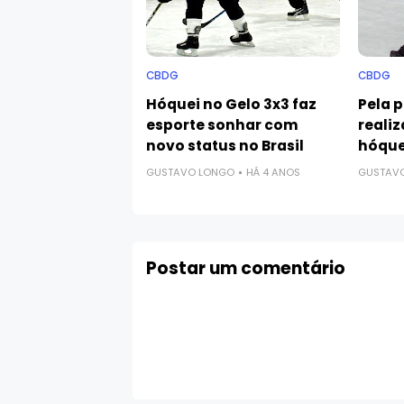
CBDG
CBDG
Hóquei no Gelo 3x3 faz
Pela p
esporte sonhar com
reali
novo status no Brasil
hóque
GUSTAVO LONGO
HÁ 4 ANOS
GUSTAV
Postar um comentário