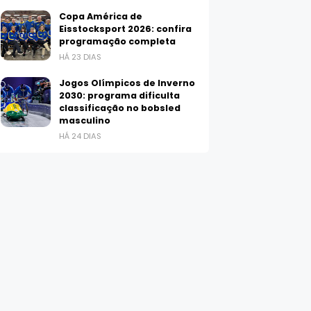
Copa América de
Eisstocksport 2026: confira
programação completa
HÁ 23 DIAS
Jogos Olímpicos de Inverno
2030: programa dificulta
classificação no bobsled
masculino
HÁ 24 DIAS