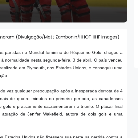
oram (Divulgação/Matt Zambonin/HHOF-IIHF Images)
s partidas no Mundial feminino de Hóquei no Gelo, chegou a
 à normalidade nesta segunda-feira, 3 de abril. O país venceu
, realizada em Plymouth, nos Estados Unidos, e conseguiu uma
ição.
do de vez qualquer preocupação após a inesperada derrota de 4
mais de quatro minutos no primeiro período, as canadenses
gols e praticamente sacramentaram o triunfo. O placar final
atuação de Jenifer Wakefield, autora de dois gols e uma
e os Estados Unidos não fizessem sua parte na partida contra a