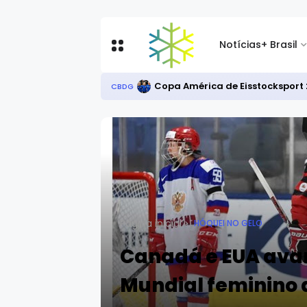
Notícias
+ Brasil
Copa América de Eisstocksport 
CBDG
Página inicial
HÓQUEI NO GELO
Canadá e EUA ava
Mundial feminino 