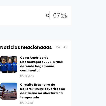
07
Aug
2026
Notícias relacionadas
Ver todos
Copa América de
Eisstocksport 2026: Brasil
defende hegemonia
continental
HÁ 16 DIAS
Circuito Brasileiro de
Rollerski 2026: favoritos se
destacam na abertura da
temporada
HÁ 17 DIAS