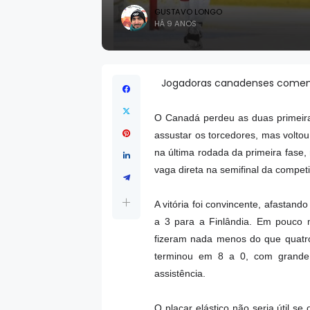
GUSTAVO LONGO
HÁ 9 ANOS
Jogadoras canadenses comem
O Canadá perdeu as duas primeira
assustar os torcedores, mas voltou
na última rodada da primeira fase
vaga direta na semifinal da compet
A vitória foi convincente, afastan
a 3 para a Finlândia. Em pouco 
fizeram nada menos do que quatro 
terminou em 8 a 0, com grande 
assistência.
O placar elástico não seria útil s