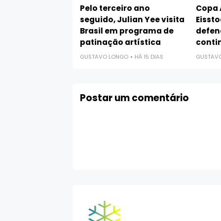
Pelo terceiro ano
Copa 
seguido, Julian Yee visita
Eissto
Brasil em programa de
defen
patinação artística
conti
GUSTAVO LONGO
HÁ 15 DIAS
GUSTAV
Postar um comentário