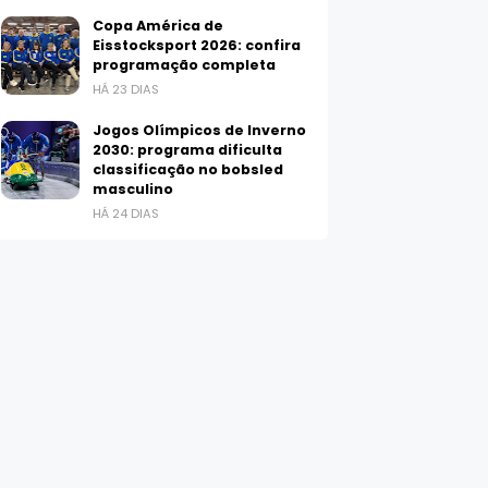
Copa América de
Eisstocksport 2026: confira
programação completa
HÁ 23 DIAS
Jogos Olímpicos de Inverno
2030: programa dificulta
classificação no bobsled
masculino
HÁ 24 DIAS