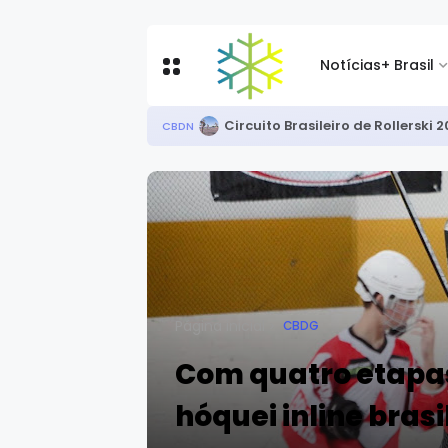
Notícias
+ Brasil
Após bronze nos EUA, Priscila C
CBDN
Página inicial
CBDG
Com quatro etapa
hóquei inline brasi