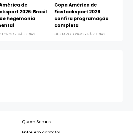
América de
Copa América de
cksport 2026: Brasil
Eisstocksport 2026:
de hegemonia
confira programação
nental
completa
O LONGO
HÁ 16 DIAS
GUSTAVO LONGO
HÁ 23 DIAS
Quem Somos
Entre em contato!