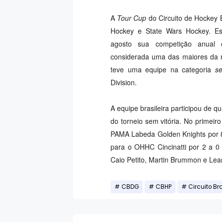
A
Tour Cup
do Circuito de Hockey
Hockey e State Wars Hockey. Esta
agosto sua competição anual 
considerada uma das maiores da 
teve uma equipe na categoria
se
Division.
A equipe brasileira participou de q
do torneio sem vitória. No primeir
PAMA Labeda Golden Knights por 8 
para o OHHC Cincinatti por 2 a 0 
Caio Petito, Martin Brummon e Lean
CBDG
CBHP
Circuito Br