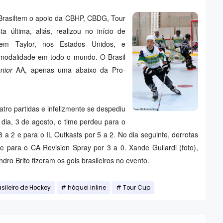
 Brasiltem o apoio da CBHP, CBDG, Tour
 última, aliás, realizou no início de
em Taylor, nos Estados Unidos, e
modalidade em todo o mundo. O Brasil
nior
AA, apenas uma abaixo da Pro-
uatro partidas e infelizmente se despediu
o dia, 3 de agosto, o time perdeu para o
a 2 e para o IL Outkasts por 5 a 2. No dia seguinte, derrotas
e para o CA Revision Spray por 3 a 0. Xande Guilardi (foto),
dro Brito fizeram os gols brasileiros no evento.
asileiro de Hockey
hóquei inline
Tour Cup