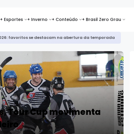
+ Esportes
+ Inverno
+ Conteúdo
+ Brasil Zero Grau
id é top 8 na Copa Europeia de snowboard halfpipe
s, Tour Cup movimenta
leiro