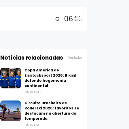
06
Aug
2026
Notícias relacionadas
Ver todos
Copa América de
Eisstocksport 2026: Brasil
defende hegemonia
continental
HÁ 16 DIAS
Circuito Brasileiro de
Rollerski 2026: favoritos se
destacam na abertura da
temporada
HÁ 16 DIAS