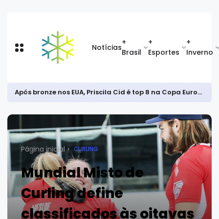
+
+
+
Notícias
Brasil
Esportes
Inverno
Após bronze nos EUA, Priscila Cid é top 8 na Copa Europeia de snowboard halfpipe
Página inicial
CURLING
Mundial Misto de
Curling define
classificados às oitavas