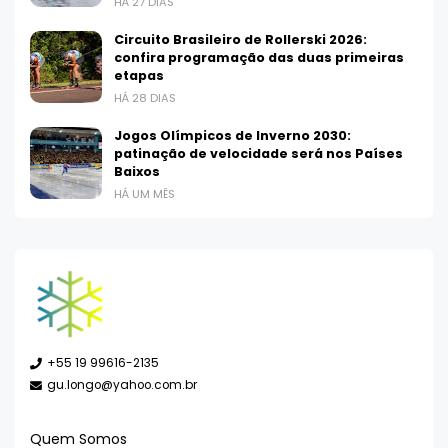
HÁ 27 DIAS
Circuito Brasileiro de Rollerski 2026:
confira programação das duas primeiras
etapas
HÁ 28 DIAS
Jogos Olímpicos de Inverno 2030:
patinação de velocidade será nos Países
Baixos
HÁ UM MÊS
+55 19 99616-2135
gu.longo@yahoo.com.br
Quem Somos