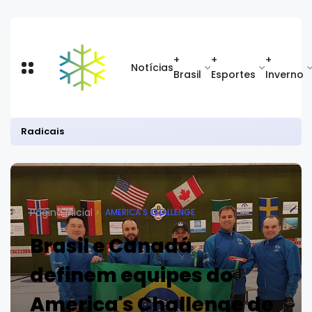
+
+
+
Notícias
Brasil
Esportes
Inverno
Radicais
Página inicial
AMERICA'S CHALLENGE
Brasil e Canadá
definem equipes do
America's Challenge de