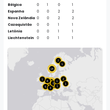
Bélgica
0
1
0
1
Espanha
0
0
2
2
Nova Zelândia
0
0
2
2
Cazaquistão
0
0
1
1
Letônia
0
0
1
1
Liechtenstein
0
0
1
1