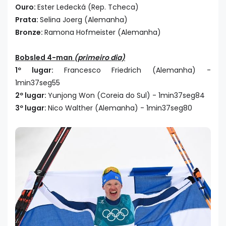
Ouro:
Ester Ledecká (Rep. Tcheca)
Prata:
Selina Joerg (Alemanha)
Bronze:
Ramona Hofmeister (Alemanha)
Bobsled 4-man
(primeiro dia)
1º lugar:
Francesco Friedrich (Alemanha) -
1min37seg55
2º lugar:
Yunjong Won (Coreia do Sul) - 1min37seg84
3º lugar:
Nico Walther (Alemanha) - 1min37seg80