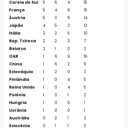
Coreia do Sul
5
6
4
15
França
5
4
6
15
Áustria
5
3
6
14
Japão
4
5
3
12
Itália
3
2
5
10
Rep. Tcheca
2
2
3
7
Belarus
2
1
0
3
OAR
1
6
9
16
China
1
6
2
9
Eslováquia
1
2
0
3
Finlândia
1
0
4
5
Reino Unido
1
0
4
5
Polônia
1
0
1
2
Hungria
1
0
0
1
Ucrânia
1
0
0
1
Austrália
0
2
1
3
Eslovênia
0
1
1
2