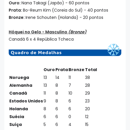
Ouro:
Nana Takagi (Japão) - 60 pontos
Prata:
Bo-Reum Kim (Coreia do Sul) - 40 pontos
Bronze:
Irene Schouten (Holanda) - 20 pontos
Hóquei no Gelo - Masculino
(Bronze)
Canadá 6 x 4 República Tcheca
Ouro
Prata
Bronze
Total
Noruega
13
14
11
38
Alemanha
13
8
7
28
Canadá
11
8
10
29
Estados Unidos
9
8
6
23
Holanda
8
6
6
20
Suécia
6
6
0
12
Suíça
5
6
4
15