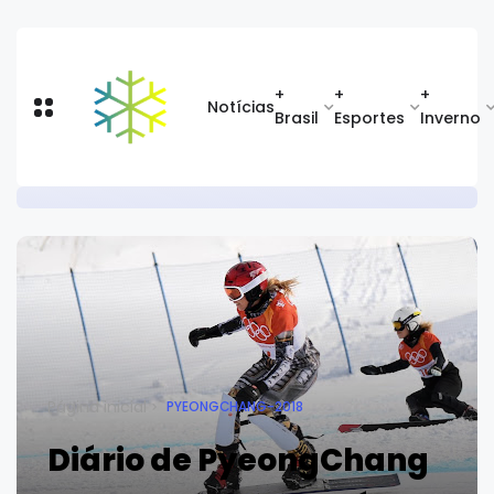
+
+
+
Notícias
Brasil
Esportes
Inverno
Página inicial
PYEONGCHANG-2018
Diário de PyeongChang