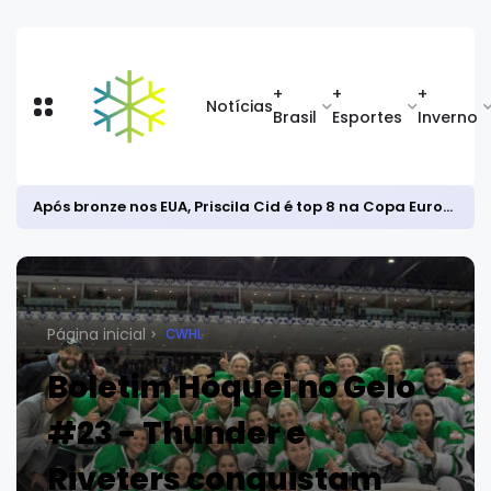
+
+
+
Notícias
Brasil
Esportes
Inverno
Radicais
Página inicial
CWHL
Boletim Hóquei no Gelo
#23 - Thunder e
Riveters conquistam