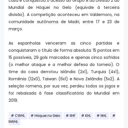
casa e conquistou o acesso ao Grupo A da Divisão 2 do
Mundial de Hóquei no Gelo (equivale à terceira
divisão). A competição aconteceu em Valdemoro, na
comunidade autônoma de Madri, entre 17 e 23 de
março.
As espanholas venceram as cinco partidas e
conquistaram o título de forma absoluta: 15 pontos em
15 possíveis, 29 gols marcados e apenas cinco sofridos
(o melhor ataque e a melhor defesa do torneio). O
time da casa derrotou Islândia (2x1), Turquia (4x1),
Romênia (12x0), Taiwan (6x1) e Nova Zelândia (5x2). A
seleção romena, por sua vez, perdeu todos os jogos e
foi rebaixada à fase classificatória do Mundial em
2019.
CWHL
Hóquei no Gelo
IIHF
KHL
NHL
NWHL